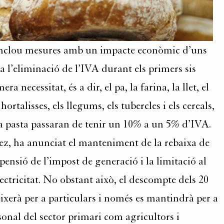
 inclou mesures amb un impacte econòmic d’uns
ba l’eliminació de l’IVA durant els primers sis
necessitat, és a dir, el pa, la farina, la llet, el
 hortalisses, els llegums, els tubercles i els cereals,
i la pasta passaran de tenir un 10% a un 5% d’IVA.
ez, ha anunciat el manteniment de la rebaixa de
spensió de l’impost de generació i la limitació al
ctricitat. No obstant això, el descompte dels 20
eixerà per a particulars i només es mantindrà per a
sonal del sector primari com agricultors i