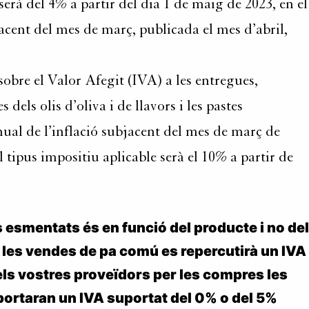
serà del 4% a partir del dia 1 de maig de 2023, en el
jacent del mes de març, publicada el mes d’abril,
sobre el Valor Afegit (IVA) a les entregues,
els olis d’oliva i de llavors i les pastes
anual de l’inflació subjacent del mes de març de
el tipus impositiu aplicable serà el 10% a partir de
s esmentats és en funció del producte i no del
s les vendes de pa comú es repercutirà un IVA
 els vostres proveïdors per les compres les
portaran un IVA suportat del 0% o del 5%