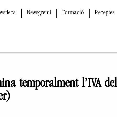
wsfleca
Newsgremi
Formació
Receptes
mina temporalment l’IVA de
er)