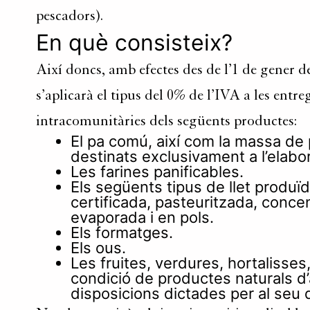
pescadors).
En què consisteix?
Així doncs, amb efectes des de l’1 de gener de
s’aplicarà el tipus del 0% de l’IVA a les entr
intracomunitàries dels següents productes:
El pa comú, així com la massa de
destinats exclusivament a l’elabo
Les farines panificables.
Els següents tipus de llet produïd
certificada, pasteuritzada, conce
evaporada i en pols.
Els formatges.
Els ous.
Les fruites, verdures, hortalisses,
condició de productes naturals d’
disposicions dictades per al se