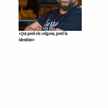
«Qui perd els orígens, perd la
identitat»