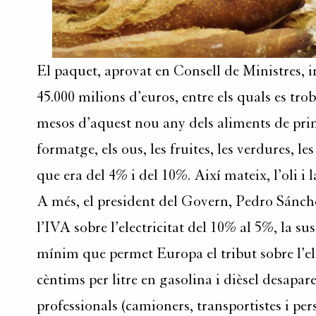
El paquet, aprovat en Consell de Ministres,
45.000 milions d’euros, entre els quals es tro
mesos d’aquest nou any dels aliments de primera 
formatge, els ous, les fruites, les verdures, les
que era del 4% i del 10%. Així mateix, l’oli 
A més, el president del Govern, Pedro Sánch
l’IVA sobre l’electricitat del 10% al 5%, la su
mínim que permet Europa el tribut sobre l’ele
cèntims per litre en gasolina i dièsel desapar
professionals (camioners, transportistes i per