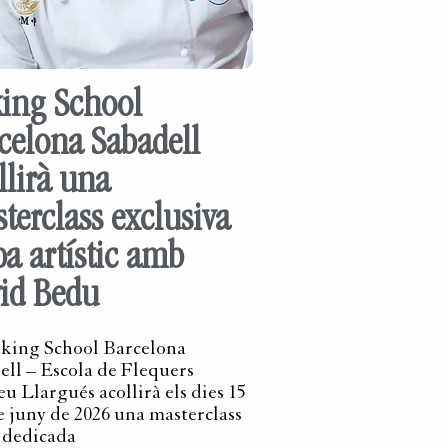
ing School
celona Sabadell
llirà una
terclass exclusiva
pa artístic amb
id Bedu
king School Barcelona
ell – Escola de Flequers
u Llargués acollirà els dies 15
de juny de 2026 una masterclass
 dedicada