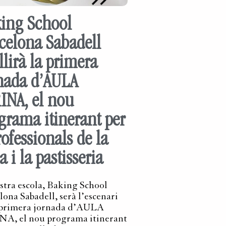
ing School
celona Sabadell
llirà la primera
nada d’AULA
INA, el nou
grama itinerant per
rofessionals de la
a i la pastisseria
stra escola, Baking School
lona Sabadell, serà l’escenari
 primera jornada d’AULA
A, el nou programa itinerant