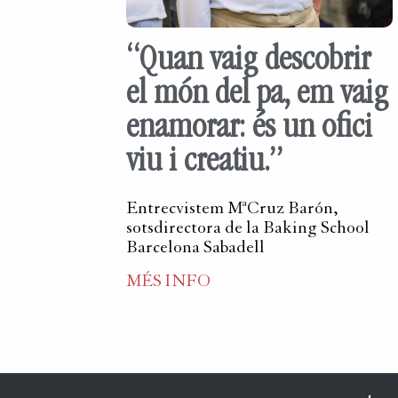
“Quan vaig descobrir
el món del pa, em vaig
enamorar: és un ofici
viu i creatiu.”
Entrecvistem MªCruz Barón,
sotsdirectora de la Baking School
Barcelona Sabadell
MÉS INFO