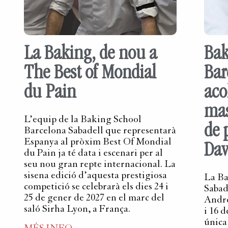
La Baking, de nou a
Bak
The Best of Mondial
Bar
du Pain
aco
mas
L’equip de la Baking School
de 
Barcelona Sabadell que representarà
Espanya al pròxim Best Of Mondial
Dav
du Pain ja té data i escenari per al
seu nou gran repte internacional. La
sisena edició d’aquesta prestigiosa
La Ba
competició se celebrarà els dies 24 i
Sabad
25 de gener de 2027 en el marc del
Andre
saló Sirha Lyon, a França.
i 16 
única