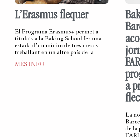
L’Erasmus flequer
Bak
Bar
El Programa Erasmus+ permet a
aco
titulats a la Baking School fer una
estada d’un mínim de tres mesos
jor
treballant en un altre país de la
FAR
MÉS INFO
pro
a p
flec
La no
Barce
de la
FARIN