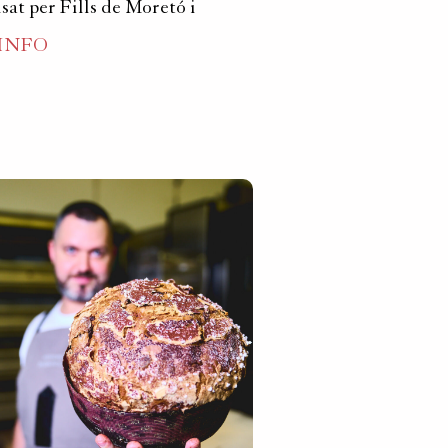
sat per Fills de Moretó i
 INFO