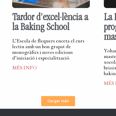
Tardor d’excel·lència a
La 
la Baking School
pro
mas
L’Escola de flequers enceta el curs
lectiu amb un bon grapat de
Yohan
monogràfics i noves edicions
maste
d’iniciació i especialització.
xocola
MÉS INFO
brioi
bakin
MÉS
Cargar más