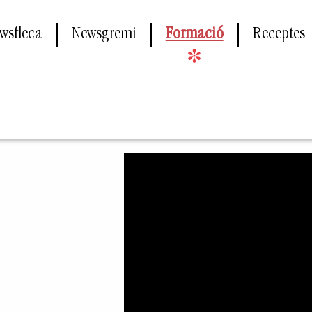
wsfleca
Newsgremi
Formació
Receptes