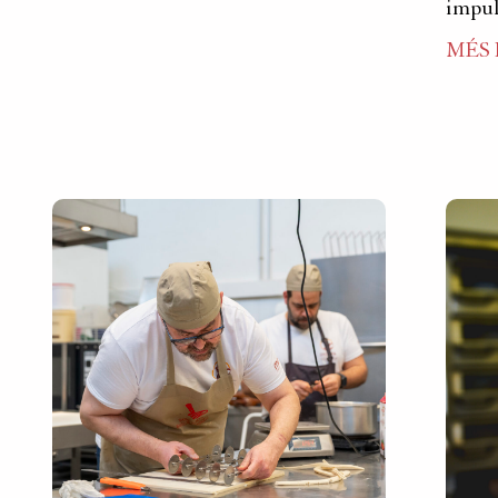
impul
MÉS