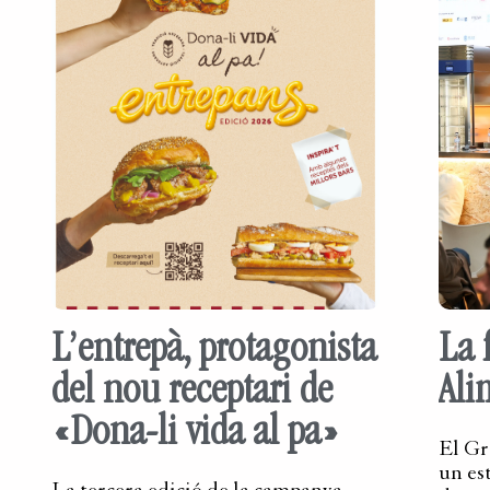
L’entrepà, protagonista
La 
del nou receptari de
Ali
«Dona-li vida al pa»
El Gr
un es