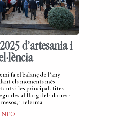
2025 d’artesania i
el·lència
emi fa el balanç de l’any
dant els moments més
ants i les principals fites
eguides al llarg dels darrers
 mesos, i referma
 INFO