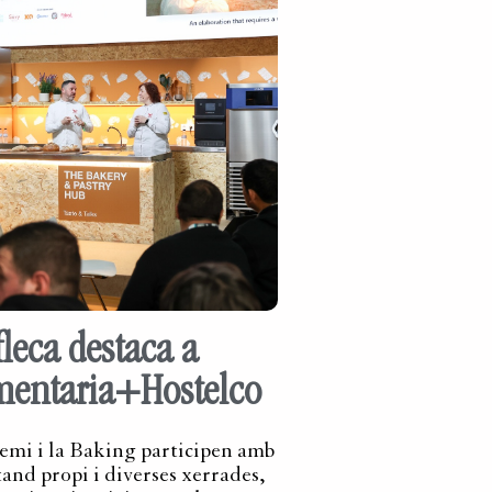
fleca destaca a
mentaria+Hostelco
emi i la Baking participen amb
tand propi i diverses xerrades,