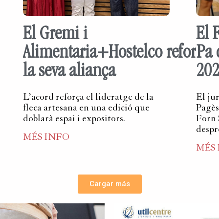
El Gremi i
El 
Alimentaria+Hostelco reforcen
Pa 
la seva aliança
20
L’acord reforça el lideratge de la
El ju
fleca artesana en una edició que
Pagès 
doblarà espai i expositors.
Forn 
despr
MÉS INFO
MÉS
Cargar más