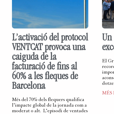
L’activació del protocol
Un 
VENTCAT provoca una
exc
caiguda de la
El Gr
facturació de fins al
recor
import
60% a les fleques de
acons
dotze
Barcelona
MÉS
Més del 70% dels flequers qualifica
l’impacte global de la jornada com a
moderat o alt. L’episodi de ventades