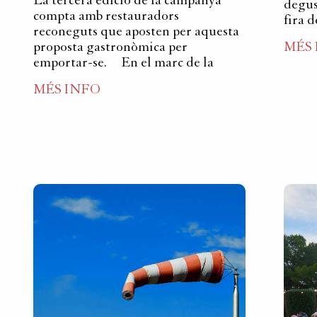
La tercera edició de la campanya
degust
compta amb restauradors
fira 
reconeguts que aposten per aquesta
proposta gastronòmica per
MÉS
emportar-se. En el marc de la
MÉS INFO