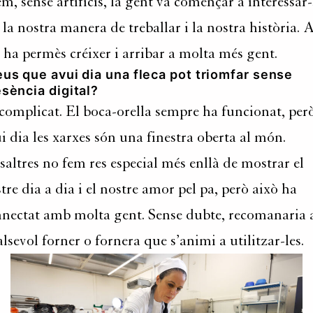
em, sense artificis, la gent va començar a interessar-
 la nostra manera de treballar i la nostra història. 
 ha permès créixer i arribar a molta més gent.
us que avui dia una fleca pot triomfar sense
sència digital?
complicat. El boca-orella sempre ha funcionat, per
i dia les xarxes són una finestra oberta al món.
altres no fem res especial més enllà de mostrar el
tre dia a dia i el nostre amor pel pa, però això ha
nectat amb molta gent. Sense dubte, recomanaria 
lsevol forner o fornera que s’animi a utilitzar-les.