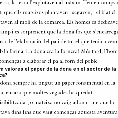
terra, la terra l’explotaven al màxim. Tenien camps 
t, que ells mateixos plantaven i segaven, i el blat el
taven al molí de la comarca. Els homes es dedicav
camp i és sorprenent que la dona fos qui s’encarreg
asa de l’elaboració del pa i de tot el que tenia a veur
 la farina. La dona era la fornera! Més tard, l’hom
començar a elaborar el pa al forn del poble.
 valores el paper de la dona en el sector de la
eca?
dona sempre ha tingut un paper fonamental en la
ca, encara que moltes vegades ha quedat
isibilitzada. Jo mateixa no vaig adonar-me que ho
tava dins fins que vaig començar aquesta aventura