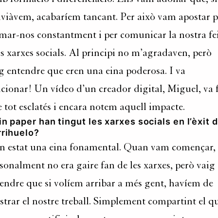
viàvem, acabaríem tancant. Per això vam apostar p
mar-nos constantment i per comunicar la nostra fe
es xarxes socials. Al principi no m’agradaven, però
g entendre que eren una eina poderosa. I va
cionar! Un vídeo d’un creador digital, Miguel, va 
 tot esclatés i encara notem aquell impacte.
n paper han tingut les xarxes socials en l’èxit 
rrihuelo?
 estat una eina fonamental. Quan vam començar, 
sonalment no era gaire fan de les xarxes, però vaig
endre que si volíem arribar a més gent, havíem de
trar el nostre treball. Simplement compartint el q