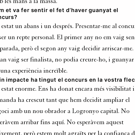
 les mans a la massa.
 et va fer sentir el fet d’haver guanyat el
ncurs?
estat un abans i un després. Presentar-me al concu
ser un repte personal. El primer any no em vaig sen
parada, però el segon any vaig decidir arriscar-me.
n vaig ser finalista, no podia creure-ho, i guanyar
 una experiència increïble.
n impacte ha tingut el concurs en la vostra fle
estat enorme. Ens ha donat encara més visibilitat i
anda ha crescut tant que hem decidit ampliar el
oci amb un nou obrador a Logronyo capital. No
eràvem arribar fins aquí. No esperàvem aquest
ixement, però estem molt agraïts per la confiança 