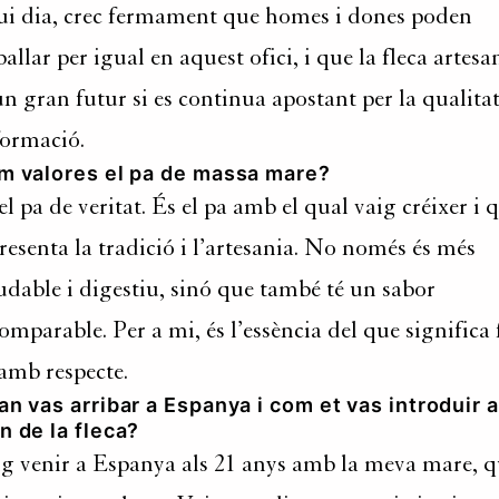
i dia, crec fermament que homes i dones poden
ballar per igual en aquest ofici, i que la fleca artesa
un gran futur si es continua apostant per la qualitat
formació.
m valores el pa de massa mare?
el pa de veritat. És el pa amb el qual vaig créixer i 
resenta la tradició i l’artesania. No només és més
udable i digestiu, sinó que també té un sabor
omparable. Per a mi, és l’essència del que significa 
amb respecte.
n vas arribar a Espanya i com et vas introduir a
 de la fleca?
g venir a Espanya als 21 anys amb la meva mare, 