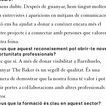
 sens dubte. Després de guanyar, hem tingut moltes
 entrevistes i aparicions en mitjans de comunicaci
ò ens ha ajudat a donar a conèixer encara més el
tre projecte i a connectar amb persones que valore
tra feina.
eus que aquest reconeixement pot obrir-te nov
ortunitats professionals?
c que sí. A més de donar visibilitat a Barrihuelo,
nyar The Baker és un segell de qualitat. És una
era de demostrar que la nostra feina té valor i pot
ir portes a col·laboracions amb altres professionals
tor.
eus que la formació és clau en aquest sector?