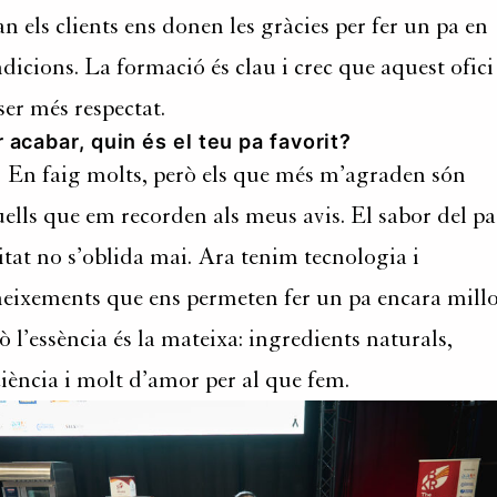
n els clients ens donen les gràcies per fer un pa en
dicions. La formació és clau i crec que aquest ofici
ser més respectat.
 acabar, quin és el teu pa favorit?
 En faig molts, però els que més m’agraden són
ells que em recorden als meus avis. El sabor del pa
itat no s’oblida mai. Ara tenim tecnologia i
eixements que ens permeten fer un pa encara millo
ò l’essència és la mateixa: ingredients naturals,
iència i molt d’amor per al que fem.