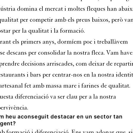
ústria domina el mercat i moltes fleques han abaix
qualitat per competir amb els preus baixos, però v
star per la qualitat i la formació.
ant els primers anys, dormíem poc i treballàvem
se descans per consolidar la nostra fleca. Vam have
prendre decisions arriscades, com deixar de reparti
estaurants i bars per centrar-nos en la nostra identit
artesanal fet amb massa mare i farines de qualitat.
esta diferenciació va ser clau per a la nostra
ervivència.
m heu aconseguit destacar en un sector tan
igent?
 formació i diferenciació. Ens vam adonar que, si