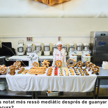
s notat més ressò mediàtic després de guanyar 
ncurs?