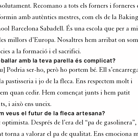
olutament. Recomano a tots els forners i forneres
formin amb autèntics mestres, com els de la Bakin
ool Barcelona Sabadell. És una escola que per a mi
les millors d’Europa. Nosaltres hem arribat on so
cies a la formació i el sacrifici.
ballar amb la teva parella és complicat?
u] Podria ser-ho, però ho portem bé. Ell s’encarreg
la pastisseria i jo de la fleca. Ens respectem molt i
em quan cedir. Hem començat junts i hem patit
ts, i això ens uneix.
 veus el futur de la fleca artesana?
 optimista. Després de l’era del “pa de gasolinera”, 
t torna a valorar el pa de qualitat. Ens emociona 