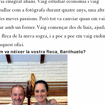
ia emigrat abans. Vaig estudiar economia i vaig
ballar com a fotògrafa durant quatre anys, una altr
les meves passions. Però tot va canviar quan em va
ar amb un forner. Vaig començar des de baix, ajud
a fleca de la meva sogra, i a poc a poc em vaig endi
aquest ofici.
 va néixer la vostra fleca, Barrihuelo?