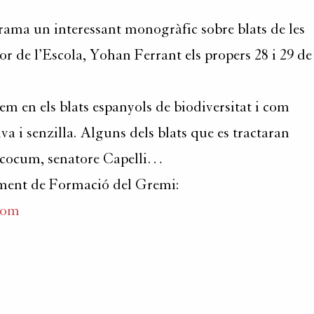
ama un interessant monogràfic sobre blats de les
r de l’Escola, Yohan Ferrant els propers 28 i 29 de
m en els blats espanyols de biodiversitat i com
a i senzilla. Alguns dels blats que es tractaran
nococum, senatore Capelli…
ament de Formació del Gremi:
com