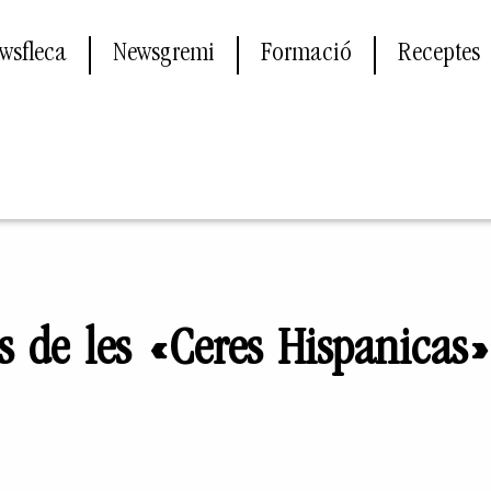
wsfleca
Newsgremi
Formació
Receptes
ts de les «Ceres Hispanicas