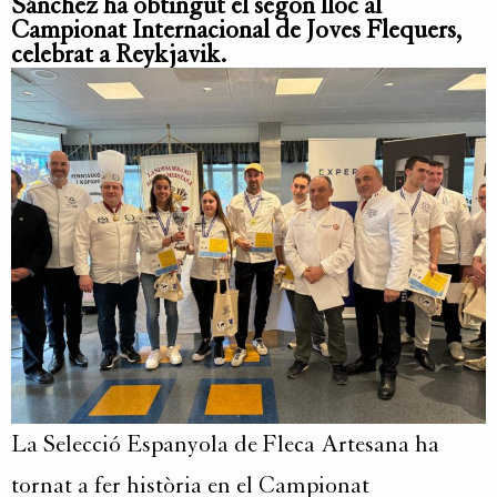
Sánchez ha obtingut el segon lloc al
Campionat Internacional de Joves Flequers,
celebrat a Reykjavik.
La Selecció Espanyola de Fleca Artesana ha
tornat a fer història en el Campionat