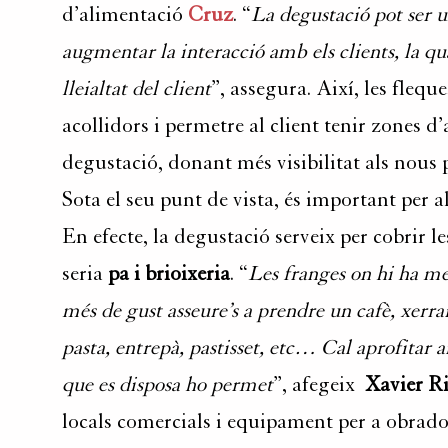
d’
alimentació
Cruz
. “
La degustació pot ser 
augmentar la interacció amb els clients, la qu
lleialtat del client
”, assegura. Així, les flequ
acollidors i permetre al client tenir zones d’
degustació, donant més visibilitat als nou
Sota el seu punt de vista, és important per a
En efecte, la degustació serveix per cobrir 
seria
pa i brioixeria
. “
Les franges on hi ha me
més de gust asseure’s a prendre un cafè, xerr
pasta, entrepà, pastisset, etc… Cal aprofitar a
que es disposa ho permet
”, afegeix
Xavier R
locals comercials i equipament per a obrad