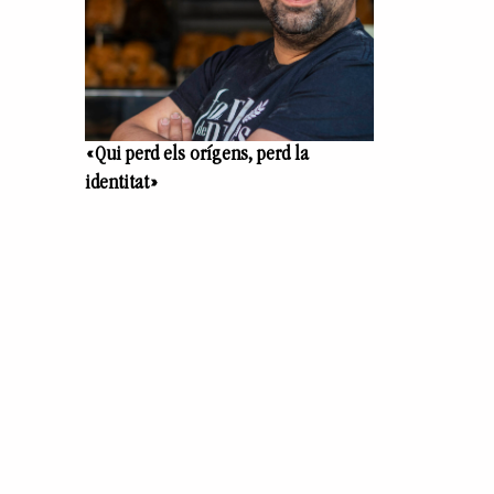
«Qui perd els orígens, perd la
identitat»