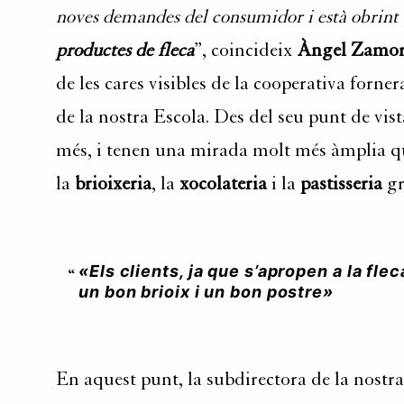
noves demandes del consumidor i està obrint c
productes de fleca
”, coincideix
Àngel Zamor
de les cares visibles de la cooperativa forn
de la nostra Escola. Des del seu punt de vist
més, i tenen una mirada molt més àmplia que
la
brioixeria
, la
xocolateria
i la
p
astisseria
gr
«Els clients, ja que s’apropen a la fl
un bon brioix i un bon postre»
En aquest punt, la subdirectora de la nostr