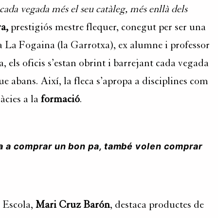
ada vegada més el seu catàleg, més enllà dels
a,
prestigiós mestre flequer, conegut per ser una
era La Fogaina (la Garrotxa), ex alumne i professor
a, els oficis s’estan obrint i barrejant cada vegada
 abans. Així, la fleca s’apropa a disciplines com
àcies a la
formació
.
eca a comprar un bon pa, també volen comprar
a E
scola,
Mari Cruz Barón
, destaca productes de