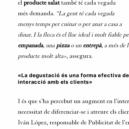
el
producte salat
també té cada vegada
més demanda.
“La gent té cada vegada
menys temps per cuinar o per anar a casa a
dinar. I la fleca és el lloc ideal i molt fiabl
empanada
, una
pizza
o un
entrepà
, a més de 
producte molt alta»,
assegura.
«La degustació és una forma efectiva d
interacció amb els clients»
I és que s’ha percebut un augment en l’interè
necessitat de diferenciar-se i atreure els c
Iván López, responsable de Publicitat de l’