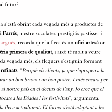
al futur?
ca s’està obrint cada vegada més a productes de
i Farrés
, mestre xocolater, prestigiós pastisser i
largués
, recorda que la fleca és un
ofici artesà
on
èria primera de qualitat
, i això té molt a veure
ada vegada més, els flequers s’estiguin formant
 refinats
. “
Perquè els clients, ja que s’apropen a la
ar un bon brioix i un bon postre. I més encara per
al nostre país en el decurs de l’any. Jo crec que el
cats a les Diades i les festivitats
”, argumenta.
la fleca actu
alment. El forner s’està adaptant a les