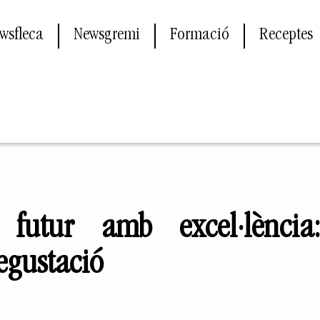
wsfleca
Newsgremi
Formació
Receptes
futur amb excel·lència
degustació