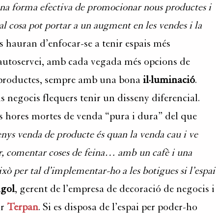
una forma efectiva de promocionar nous productes i
al cosa pot portar a un augment en les vendes i la
es hauran d’enfocar-se a tenir espais més
autoservei, a
mb cada vegada més opcions de
s productes, sempre amb una bona
il·luminació
.
ls negocis flequers tenir un disseny diferencial.
les hores mortes de venda “pura i dura
”
del que
nys venda de producte és quan la venda cau i ve
ar, comentar coses de feina… amb un cafè i una
ixò per tal d’implementar-ho a les botigues si l’espai
igol
, ge
rent de
l’empresa de decoració de negocis i
or
Terpan
. Si es disposa de l’espai per poder-ho