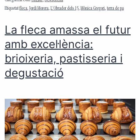
Categorizat com
GREMI
,
NewsGremi
Etiquetat
fleca
,
Jordi Morera
,
L'Obrador dels 15
,
Mònica Gregori
,
terra de pa
La fleca amassa el futur
amb excel·lència:
brioixeria, pastisseria i
degustació