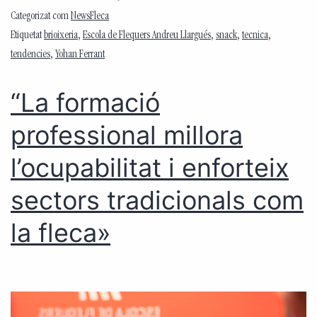
Categorizat com
NewsFleca
Etiquetat
brioixeria
,
Escola de Flequers Andreu Llargués
,
snack
,
tecnica
,
tendencies
,
Yohan Ferrant
“La formació
professional millora
l’ocupabilitat i enforteix
sectors tradicionals com
la fleca»