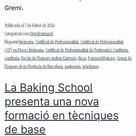
Gremi.
Publicada el
7 de febrer de 2024
Categorizat com
NewsFormació
Etiquetat
brioixeria
,
Certificat de Professionalitat
,
Certificat de Professionalitat
(CP) en Fleca i Brioixeria
,
Certificat de Professionalitat de Pastisseria i Confiteria
,
confiteria
,
Escola de Flequers Andreu Llargués
,
fleca
,
FormacioNoticies
,
Gremi de
Flequers de la Província de Barcelona
,
pastisseria
,
pràctiques
La Baking School
presenta una nova
formació en tècniques
de base