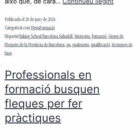
això que, de cara…
Continueu llegint
Publicada el
20 de juny de 2024
Categorizat com
NewsFormació
Etiquetat
Baking School Barcelona Sabadell
,
brioixeria
,
formació
,
Gremi de
Flequers de la Província de Barcelona
,
pa
,
pastisseria
,
qualificació
,
tècniques de
base
Professionals en
formació busquen
fleques per fer
pràctiques