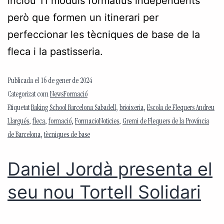
inclou 11 mòduls formatius independents
però que formen un itinerari per
perfeccionar les tècniques de base de la
fleca i la pastisseria.
Publicada el
16 de gener de 2024
Categorizat com
NewsFormació
Etiquetat
Baking School Barcelona Sabadell
,
brioixeria
,
Escola de Flequers Andreu
Llargués
,
fleca
,
formació
,
FormacioNoticies
,
Gremi de Flequers de la Província
de Barcelona
,
tècniques de base
Daniel Jordà presenta el
seu nou Tortell Solidari