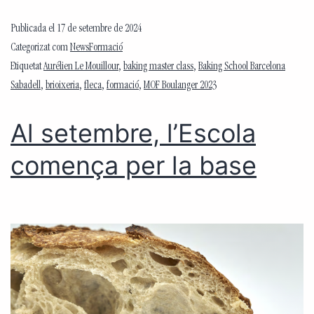
Publicada el
17 de setembre de 2024
Categorizat com
NewsFormació
Etiquetat
Aurélien Le Mouillour
,
baking master class
,
Baking School Barcelona
Sabadell
,
brioixeria
,
fleca
,
formació
,
MOF Boulanger 2023
Al setembre, l’Escola
comença per la base