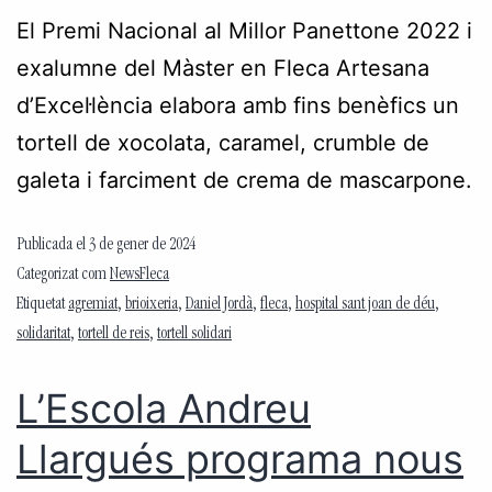
El Premi Nacional al Millor Panettone 2022 i
exalumne del Màster en Fleca Artesana
d’Excel·lència elabora amb fins benèfics un
tortell de xocolata, caramel, crumble de
galeta i farciment de crema de mascarpone.
Publicada el
3 de gener de 2024
Categorizat com
NewsFleca
Etiquetat
agremiat
,
brioixeria
,
Daniel Jordà
,
fleca
,
hospital sant joan de déu
,
solidaritat
,
tortell de reis
,
tortell solidari
L’Escola Andreu
Llargués programa nous