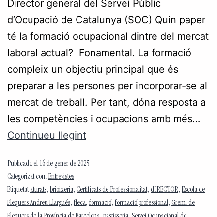
Director general del Servei Públic
d’Ocupació de Catalunya (SOC) Quin paper
té la formació ocupacional dintre del mercat
laboral actual? Fonamental. La formació
compleix un objectiu principal que és
preparar a les persones per incorporar-se al
mercat de treball. Per tant, dóna resposta a
les competències i ocupacions amb més…
Continueu llegint
Publicada el
16 de gener de 2025
Categorizat com
Entrevistes
Etiquetat
aturats
,
brioixeria
,
Certificats de Professionalitat
,
dIRECTOR
,
Escola de
Flequers Andreu Llargués
,
fleca
,
formació
,
formació professional
,
Gremi de
Flequers de la Província de Barcelona
,
pastisseria
,
Servei Ocupacional de