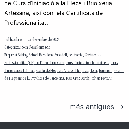
de Curs d’Iniciació a la Fleca i Brioixeria
Artesana, així com els Certificats de
Professionalitat.
Publicada el
11 de desembre de 2023
Categorizat com
NewsFormació
Etiquetat
Baking School Barcelona Sabadell
,
brioixeria
,
Certificat de
Professionalitat (CP) en Fleca i Brioixeria
,
curs d'iniciació a la brioixeria
,
curs
d'iniciació a la fleca
,
Escola de Flequers Andreu Llargués
,
fleca
,
formació
,
Gremi
de Flequers de la Província de Barcelona
,
Mari Cruz Barón
,
Yohan Ferrant
més antigues