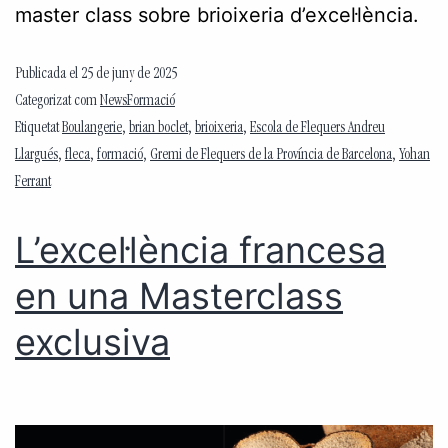
master class sobre brioixeria d’excel·lència.
Publicada el
25 de juny de 2025
Categorizat com
NewsFormació
Etiquetat
Boulangerie
,
brian boclet
,
brioixeria
,
Escola de Flequers Andreu
Llargués
,
fleca
,
formació
,
Gremi de Flequers de la Província de Barcelona
,
Yohan
Ferrant
L’excel·lència francesa
en una Masterclass
exclusiva