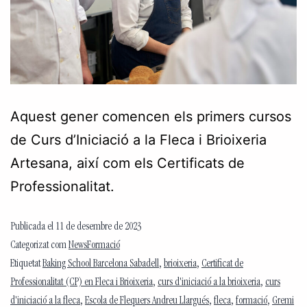
Aquest gener comencen els primers cursos
de Curs d’Iniciació a la Fleca i Brioixeria
Artesana, així com els Certificats de
Professionalitat.
Publicada el
11 de desembre de 2023
Categorizat com
NewsFormació
Etiquetat
Baking School Barcelona Sabadell
,
brioixeria
,
Certificat de
Professionalitat (CP) en Fleca i Brioixeria
,
curs d'iniciació a la brioixeria
,
curs
d'iniciació a la fleca
,
Escola de Flequers Andreu Llargués
,
fleca
,
formació
,
Gremi