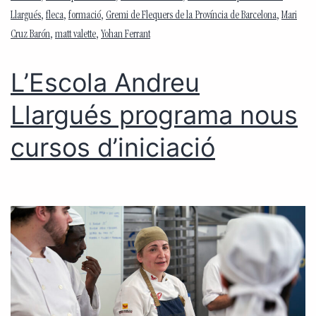
Llargués
,
fleca
,
formació
,
Gremi de Flequers de la Província de Barcelona
,
Mari
Cruz Barón
,
matt valette
,
Yohan Ferrant
L’Escola Andreu
Llargués programa nous
cursos d’iniciació