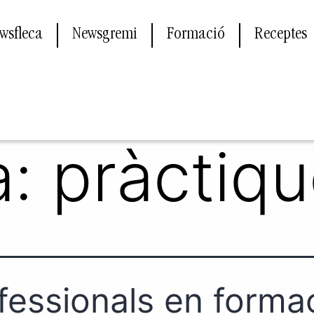
wsfleca
Newsgremi
Formació
Receptes
a:
pràctiq
fessionals en forma