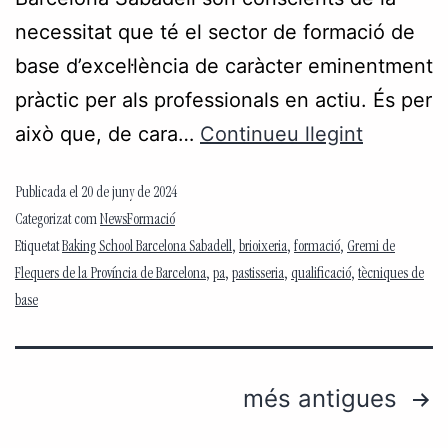
necessitat que té el sector de formació de
base d’excel·lència de caràcter eminentment
pràctic per als professionals en actiu. És per
això que, de cara…
Continueu llegint
Publicada el
20 de juny de 2024
Categorizat com
NewsFormació
Etiquetat
Baking School Barcelona Sabadell
,
brioixeria
,
formació
,
Gremi de
Flequers de la Província de Barcelona
,
pa
,
pastisseria
,
qualificació
,
tècniques de
base
més antigues