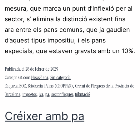
mesura, que marca un punt d’inflexió per al
sector, s’ elimina la distinció existent fins
ara entre els pans comuns, que ja gaudien
d’aquest tipus impositiu, i els pans
especials, que estaven gravats amb un 10%.
Publicada el
28 de febrer de 2025
Categorizat com
NewsFleca
,
Sin categoría
Etiquetat
BOE
,
Brioixeria i Afins (CEOPPAN)
,
Gremi de Flequers de la Província de
Barcelona
,
impostos
,
iva
,
pa
,
sector flequer
,
tributació
Créixer amb pa