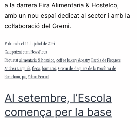
a la darrera Fira Alimentaria & Hostelco,
amb un nou espai dedicat al sector i amb la
col·laboració del Gremi.
Publicada el
14 de juliol de 2024
Categorizat com
NewsFleca
Etiquetat
alimentaria & hostelco
,
coffee bakery &pastry
,
Escola de Flequers
Andreu Llargués
,
fleca
,
formació
,
Gremi de Flequers de la Província de
Barcelona
,
pa
,
Yohan Ferrant
Al setembre, l’Escola
comença per la base