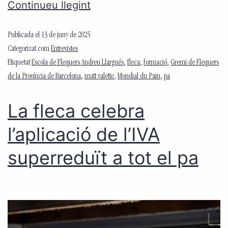
Continueu llegint
Publicada el
13 de juny de 2025
Categorizat com
Entrevistes
Etiquetat
Escola de Flequers Andreu Llargués
,
fleca
,
formació
,
Gremi de Flequers
de la Província de Barcelona
,
matt valette
,
Mondial du Pain
,
pa
La fleca celebra
l’aplicació de l’IVA
superreduït a tot el pa