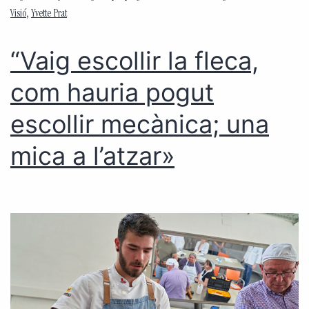
Visió
,
Yvette Prat
“Vaig escollir la fleca,
com hauria pogut
escollir mecànica; una
mica a l’atzar»