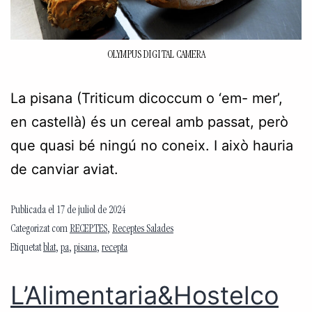
OLYMPUS DIGITAL CAMERA
La pisana (Triticum dicoccum o ‘em- mer’,
en castellà) és un cereal amb passat, però
que quasi bé ningú no coneix. I això hauria
de canviar aviat.
Publicada el
17 de juliol de 2024
Categorizat com
RECEPTES
,
Receptes Salades
Etiquetat
blat
,
pa
,
pisana
,
recepta
L’Alimentaria&Hostelco