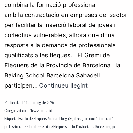
combina la formació professional
amb la contractació en empreses del sector
per facilitar la inserció laboral de joves i
col·lectius vulnerables, alhora que dona
resposta a la demanda de professionals
qualificats a les fleques. El Gremi de
Flequers de la Província de Barcelona i la
Baking School Barcelona Sabadell
participen…
Continueu llegint
Publicada el
11 de maig de 2026
Categorizat com
NewsFormació
Etiquetat
Escola de Flequers Andreu Llargués
,
fleca
,
formació
,
formació
professional
,
FP Dual
,
Gremi de Flequers de la Província de Barcelona
,
pa