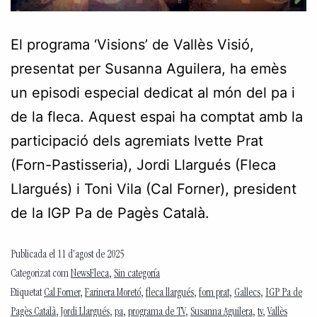
El programa ‘Visions’ de Vallès Visió,
presentat per Susanna Aguilera, ha emès
un episodi especial dedicat al món del pa i
de la fleca. Aquest espai ha comptat amb la
participació dels agremiats Ivette Prat
(Forn-Pastisseria), Jordi Llargués (Fleca
Llargués) i Toni Vila (Cal Forner), president
de la IGP Pa de Pagès Català.
Publicada el
11 d'agost de 2025
Categorizat com
NewsFleca
,
Sin categoría
Etiquetat
Cal Forner
,
Farinera Moretó
,
fleca llargués
,
forn prat
,
Gallecs
,
IGP Pa de
Pagès Català
,
Jordi Llargués
,
pa
,
programa de TV
,
Susanna Aguilera
,
tv
,
Vallès