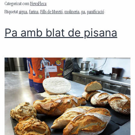
Categorizat com
NewsFleca
Etiquetat
aigua
,
farina
,
Fills de Moretó
,
molineria
,
pa
,
panificació
Pa amb blat de pisana