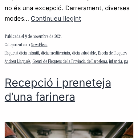
no és una excepció. Darrerament, diverses
modes…
Continueu llegint
Publicada el
9 de novembre de 2024
Categorizat com
NewsFleca
Etiquetat
dieta infantil
,
dieta mediterrània
,
dieta saludable
,
Escola de Flequers
Andreu Llargués
,
Gremi de Flequers de la Província de Barcelona
,
infancia
,
pa
Recepció i preneteja
d’una farinera