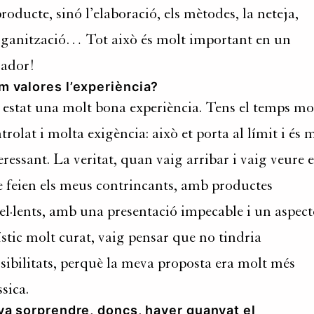
producte, sinó l’elaboració, els mètodes, la neteja,
rganització… Tot això és molt important en un
rador!
m valores l’experiència?
estat una molt bona experiència. Tens el temps mo
trolat i molta exigència: això et porta al límit i és 
eressant. La veritat, quan vaig arribar i vaig veure e
 feien els meus contrincants, amb productes
el·lents, amb una presentació impecable i un aspect
ístic molt curat, vaig pensar que no tindria
sibilitats, perquè la meva proposta era molt més
ssica.
va sorprendre, doncs, haver guanyat el