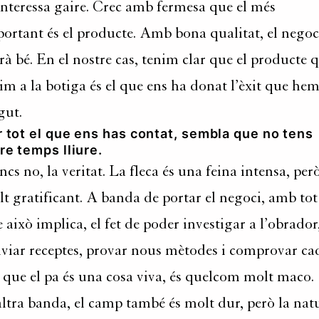
nteressa gaire. Crec amb fermesa que el més
ortant és el producte. Amb bona qualitat, el negoc
rà bé. En el nostre cas, tenim clar que el producte 
im a la botiga és el que ens ha donat l’èxit que he
gut.
 tot el que ens has contat, sembla que no tens
re temps lliure.
cs no, la veritat. La fleca és una feina intensa, per
t gratificant. A banda de portar el negoci, amb tot
 això implica, el fet de poder investigar a l’obrador
viar receptes, provar nous mètodes i comprovar ca
 que el pa és una cosa viva, és quelcom molt maco.
ltra banda, el camp també és molt dur, però la nat