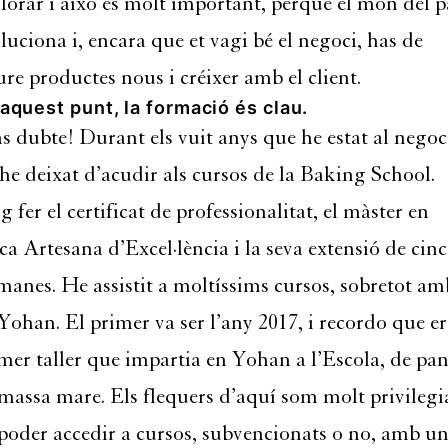
lorar i això és molt important, perquè el món del p
luciona i, encara que et vagi bé el negoci, has de
ure productes nous i créixer amb el client.
aquest punt, la formació és clau.
s dubte! Durant els vuit anys que he estat al negoc
he deixat d’acudir als cursos de la Baking School.
g fer el certificat de professionalitat, el màster en
ca Artesana d’Excel·lència i la seva extensió de cinc
manes. He assistit a moltíssims cursos, sobretot am
Yohan. El primer va ser l’any 2017, i recordo que er
mer taller que impartia en Yohan a l’Escola, de pa
massa mare. Els flequers d’aquí som molt privilegi
poder accedir a cursos, subvencionats o no, amb u