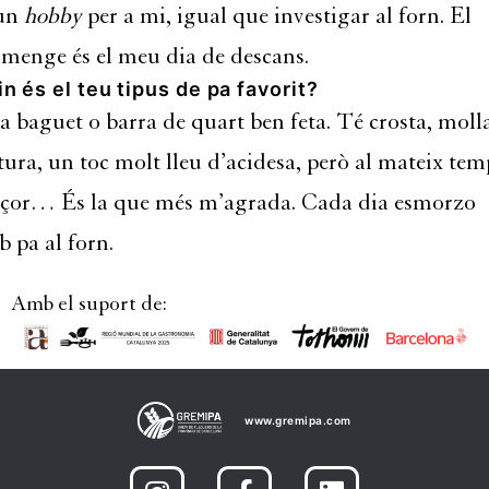
 un
hobby
per a mi, igual que investigar al forn. El
menge és el meu dia de descans.
n és el teu tipus de pa favorit?
 baguet o barra de quart ben feta. Té crosta, moll
tura, un toc molt lleu d’acidesa, però al mateix tem
çor… És la que més m’agrada. Cada dia esmorzo
 pa al forn.
Amb el suport de:
www.gremipa.com