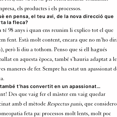
mpresa, els productes i els processos.
uè en pensa, el teu avi, de la nova direcció que
ta la fleca?
 té 98 anys i quan ens reunim li explico tot el que
em fent. Està molt content, encara que no m’ho dir
u), però li diu a tothom. Penso que si ell hagués
ballat en aquesta època, també s’hauria adaptat a le
es maneres de fer. Sempre ha estat un apassionat d
ca.
 també t’has convertit en un apassionat…
ant! Des que vaig fer el màster em vaig quedar
cinat amb el mètode
Respectus panis
, que considero
omeopatia feta pa: processos molt lents, molt poc