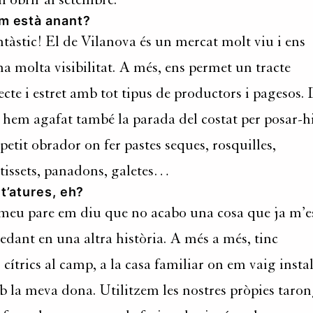
m està anant?
tàstic! El de Vilanova és un mercat molt viu i ens
a molta visibilitat. A més, ens permet un tracte
ecte i estret amb tot tipus de productors i pagesos.
, hem agafat també la parada del costat per posar-h
petit obrador on fer pastes seques, rosquilles,
tissets, panadons, galetes…
t’atures, eh?
meu pare em diu que no acabo una cosa que ja m’e
edant en una altra història. A més a més, tinc
 cítrics al camp, a la casa familiar on em vaig instal
 la meva dona. Utilitzem les nostres pròpies taron