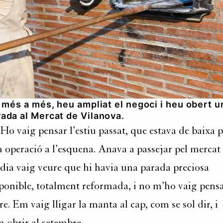
a més a més, heu ampliat el negoci i heu obert u
ada al Mercat de Vilanova.
 Ho vaig pensar l’estiu passat, que estava de baixa p
 operació a l’esquena. Anava a passejar pel mercat 
dia vaig veure que hi havia una parada preciosa
ponible, totalment reformada, i no m’ho vaig pens
re. Em vaig lligar la manta al cap, com se sol dir, i
 obrir al setembre.