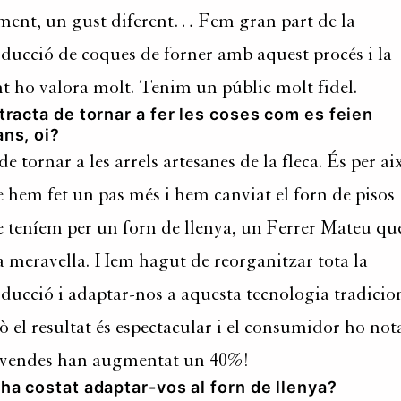
ment, un gust diferent… Fem gran part de la
ducció de coques de forner amb aquest procés i la
t ho valora molt. Tenim un públic molt fidel.
tracta de tornar a fer les coses com es feien
ns, oi?
 de tornar a les arrels artesanes de la fleca. És per ai
 hem fet un pas més i hem canviat el forn de pisos
 teníem per un forn de llenya, un Ferrer Mateu que
 meravella. Hem hagut de reorganitzar tota la
ducció i adaptar-nos a aquesta tecnologia tradicio
ò el resultat és espectacular i el consumidor ho not
 vendes han augmentat un 40%!
ha costat adaptar-vos al forn de llenya?