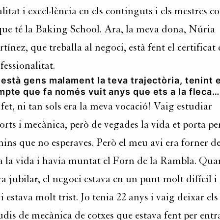
litat i excel·lència en els continguts i els mestres 
que té la Baking School. Ara, la meva dona, Núria
tínez, que treballa al negoci, està fent el certificat
fessionalitat.
està gens malament la teva trajectòria, tenint 
mpte que fa només vuit anys que ets a la fleca
fet, ni tan sols era la meva vocació! Vaig estudiar
orts i mecànica, però de vegades la vida et porta pe
ins que no esperaves. Però el meu avi era forner d
a la vida i havia muntat el Forn de la Rambla. Qua
va jubilar, el negoci estava en un punt molt difícil i
vi estava molt trist. Jo tenia 22 anys i vaig deixar els
udis de mecànica de cotxes que estava fent per entr