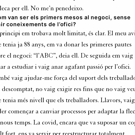
fleca per ell. No me’n penedeixo.
om van ser els primers mesos al negoci, sense
ir coneixements de l’ofici?
principi em trobava molt limitat, és clar. El meu avi
 tenia ja 88 anys, em va donar les primeres pautes
re el negoci: “l’ABC”, deia ell. De seguida em vaig
ar a estudiar i vaig anar agafant passió per l’ofici.
bé vaig ajudar-me força del suport dels treballado
 descomptat, no vaig exigir res fins que no vaig ve
 tenia més nivell que els treballadors. Llavors, vaig
er començar a canviar processos per adaptar la fle
 nous temps. La covid, encara que va suposar un co
t fort, ens va servir per reestructurar totalment