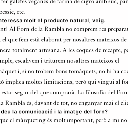
 fer galetes veganes de farina de cigró amb suc, pa
pessic, etc.
nteressa molt el producte natural, veig.
ant! Al Forn de la Rambla no comprem res preparat
 el que fem està elaborat per nosaltres mateixos de
era totalment artesana. A les coques de recapte, p
mple, escalivem i triturem nosaltres mateixos el
àquet i, si no trobem bons tomàquets, no hi ha coc
ò implica moltes limitacions, però qui vingui al fo
 estar segur del que comprarà. La filosofia del For
la Rambla és, davant de tot, no enganyar mai el cli
deu la comunicació i la imatge del forn?
que el màrqueting és molt important, però a mi no