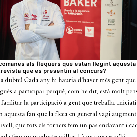
comanes als flequers que estan llegint aquesta
revista que es presentin al concurs?
s dubte! Cada any hi hauria d’haver més gent que
gués a participar perquè, com he dit, està molt pen
 facilitar la participació a gent que treballa. Iniciat
 aquesta fan que la fleca en general vagi augment
nivell, que tots els forners fem un pas endavant i ca
ada fem un producte millor. L’any que ve m’hi