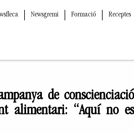
wsfleca
Newsgremi
Formació
Receptes
ampanya de conscienciaci
t alimentari: “Aquí no e