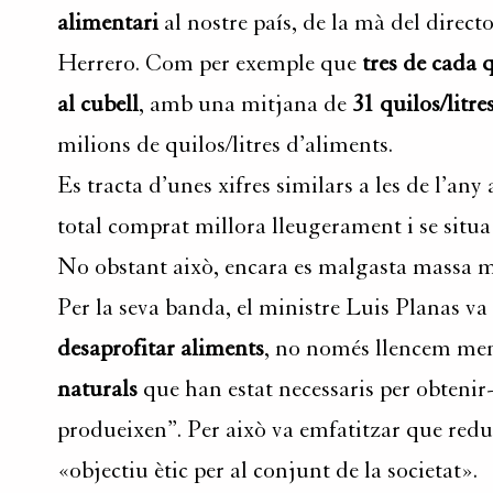
alimentari
al nostre país, de la mà del direc
Herrero. Com per exemple que
tres de cada q
al cubell
, amb una mitjana de
31 quilos/litre
milions de quilos/litres d’aliments.
Es tracta d’unes xifres similars a les de l’any 
total comprat millora lleugerament i se situa
No obstant això, encara es malgasta massa m
Per la seva banda, el ministre Luis Planas va 
desaprofitar aliments
, no només llencem me
naturals
que han estat necessaris per obtenir-l
produeixen”. Per això va emfatitzar que redu
«objectiu ètic per al conjunt de la societat».