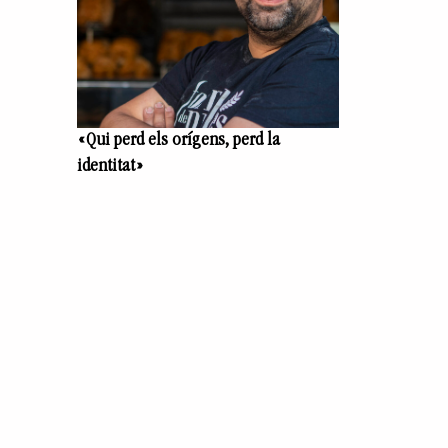
«Qui perd els orígens, perd la
identitat»