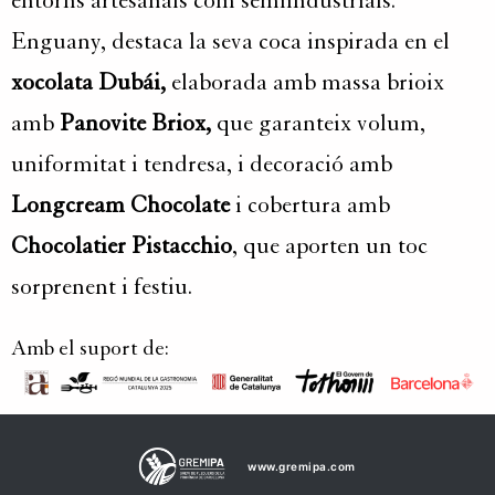
entorns artesanals com semiindustrials.
Enguany, destaca la seva coca inspirada en el
xocolata Dubái,
elaborada amb massa brioix
amb
Panovite Briox,
que garanteix volum,
uniformitat i tendresa, i decoració amb
Longcream Chocolate
i cobertura amb
Chocolatier Pistacchio
, que aporten un toc
sorprenent i festiu.
Amb el suport de:
www.gremipa.com