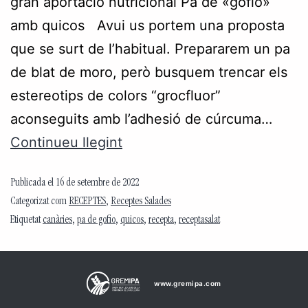
gran aportació nutricional Pa de «gofio»
amb quicos Avui us portem una proposta
que se surt de l’habitual. Prepararem un pa
de blat de moro, però busquem trencar els
estereotips de colors “grocfluor”
aconseguits amb l’adhesió de cúrcuma…
Continueu llegint
Publicada el
16 de setembre de 2022
Categorizat com
RECEPTES
,
Receptes Salades
Etiquetat
canàries
,
pa de gofio
,
quicos
,
recepta
,
receptasalat
www.gremipa.com