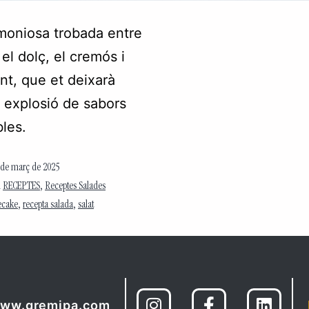
moniosa trobada entre
i el dolç, el cremós i
ent, que et deixarà
 explosió de sabors
bles.
 de març de 2025
m
RECEPTES
,
Receptes Salades
ecake
,
recepta salada
,
salat
ww.gremipa.com