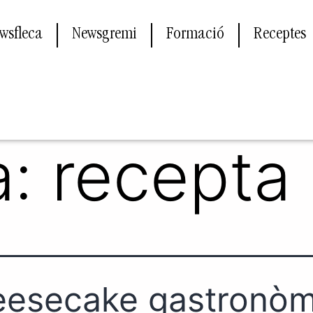
wsfleca
Newsgremi
Formació
Receptes
a:
recepta
esecake gastronòm