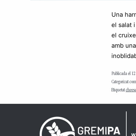
Una har
el salat 
el cruix
amb una
inoblida
Publicada el
12
Categorizat co
Etiquetat
chees
w