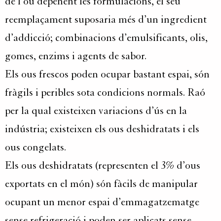
de l’ou depenent les formulacions, el seu
reemplaçament suposaria més d’un ingredient
d’addicció; combinacions d’emulsificants, olis,
gomes, enzims i agents de sabor.
Els ous frescos poden ocupar bastant espai, són
fràgils i peribles sota condicions normals. Raó
per la qual existeixen variacions d’ús en la
indústria; existeixen els ous deshidratats i els
ous congelats.
Els ous deshidratats (representen el 3% d’ous
exportats en el món) són fàcils de manipular
ocupant un menor espai d’emmagatzematge
sense refrigeració i poden ser aplicats sense