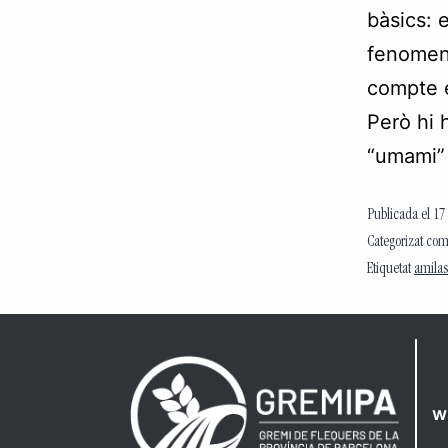
bàsics: e
fenomen
compte e
Però hi 
“umami”
Publicada el
17
Categorizat co
Etiquetat
amilas
w