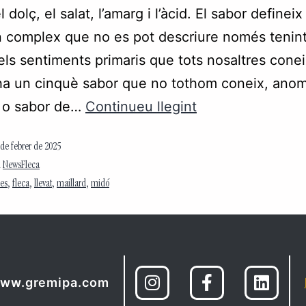
l dolç, el salat, l’amarg i l’àcid. El sabor defineix
 complex que no es pot descriure només tenin
ls sentiments primaris que tots nosaltres cone
ha un cinquè sabor que no tothom coneix, ano
 o sabor de…
Continueu llegint
 de febrer de 2025
m
NewsFleca
es
,
fleca
,
llevat
,
maillard
,
midó
ww.gremipa.com