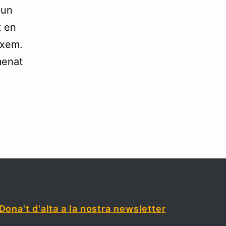
 un
t en
ixem.
menat
Dona't d'alta a la nostra newsletter