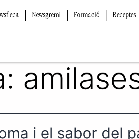
wsfleca
Newsgremi
Formació
Receptes
a:
amilase
roma i el sabor del p