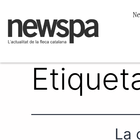
Ne
Etiquet
La 