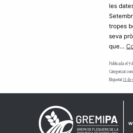
les date
Setembre
tropes b
seva prò
que…
Co
Publicada el
9 
Categorizat co
Etiquetat
11 de 
w