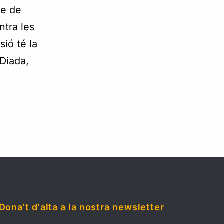
ze de
ntra les
ó té la
 Diada,
Dona't d'alta a la nostra newsletter