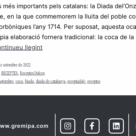
s més importants pels catalans: la Diada del’On
, en la que commemorem la lluita del poble co
orbòniques l’any 1714. Per suposat, aquesta ocasi
pia elaboració fornera tradicional: la coca de la
ntinueu llegint
de setembre de 2022
m
RECEPTES
,
Receptes Dolces
setembre
,
coca
,
Diada
,
diada de catalunya
,
receptadolç
,
receptes
ww.gremipa.com