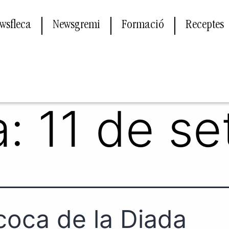
wsfleca
Newsgremi
Formació
Receptes
a:
11 de s
coca de la Diada