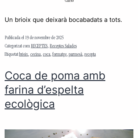
Curso
Un brioix que deixarà bocabadats a tots.
Publicada el
19 de novembre de 2025
Categorizat com
RECEPTES
,
Receptes Salades
Etiquetat
brioix
,
cecina
,
coca
,
formatge
,
parmesà
,
recepta
Coca de poma amb
farina d’espelta
ecològica