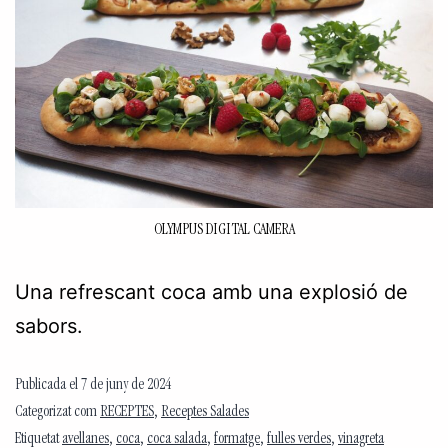
OLYMPUS DIGITAL CAMERA
Una refrescant coca amb una explosió de
sabors.
Publicada el
7 de juny de 2024
Categorizat com
RECEPTES
,
Receptes Salades
Etiquetat
avellanes
,
coca
,
coca salada
,
formatge
,
fulles verdes
,
vinagreta