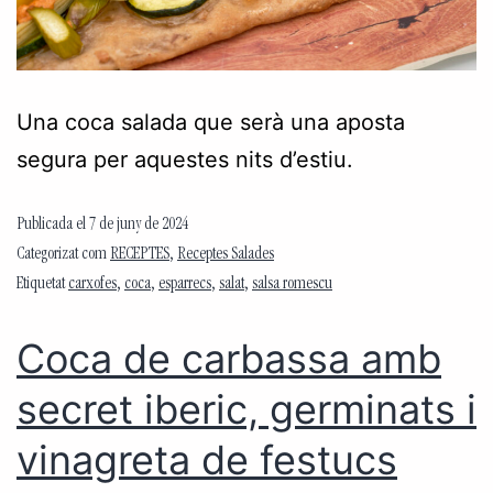
Una coca salada que serà una aposta
segura per aquestes nits d’estiu.
Publicada el
7 de juny de 2024
Categorizat com
RECEPTES
,
Receptes Salades
Etiquetat
carxofes
,
coca
,
esparrecs
,
salat
,
salsa romescu
Coca de carbassa amb
secret iberic, germinats i
vinagreta de festucs