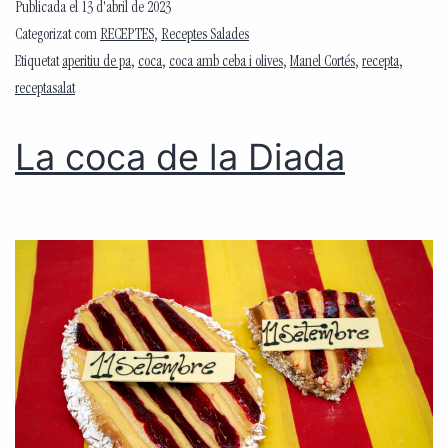
Publicada el
13 d'abril de 2023
Categorizat com
RECEPTES
,
Receptes Salades
Etiquetat
aperitiu de pa
,
coca
,
coca amb ceba i olives
,
Manel Cortés
,
recepta
,
receptasalat
La coca de la Diada