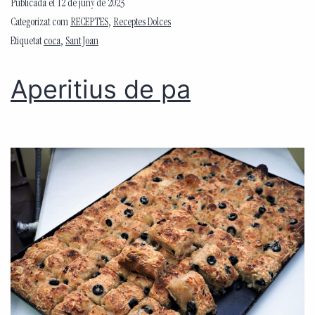
Publicada el
12 de juny de 2023
Categorizat com
RECEPTES
,
Receptes Dolces
Etiquetat
coca
,
Sant Joan
Aperitius de pa