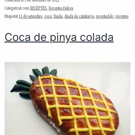
Publicada el
9 de setembre de 2022
Categorizat com
RECEPTES
,
Receptes Dolces
Etiquetat
11 de setembre
,
coca
,
Diada
,
diada de catalunya
,
receptadolç
,
receptes
Coca de pinya colada