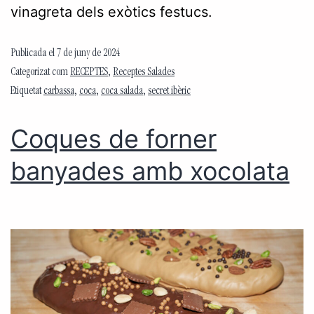
vinagreta dels exòtics festucs.
Publicada el
7 de juny de 2024
Categorizat com
RECEPTES
,
Receptes Salades
Etiquetat
carbassa
,
coca
,
coca salada
,
secret ibèric
Coques de forner
banyades amb xocolata