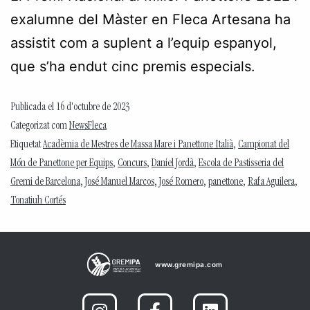
exalumne del Màster en Fleca Artesana ha
assistit com a suplent a l’equip espanyol,
que s’ha endut cinc premis especials.
Publicada el
16 d'octubre de 2023
Categorizat com
NewsFleca
Etiquetat
Acadèmia de Mestres de Massa Mare i Panettone Italià
,
Campionat del
Món de Panettone per Equips
,
Concurs
,
Daniel Jordà
,
Escola de Pastisseria del
Gremi de Barcelona
,
José Manuel Marcos
,
José Romero
,
panettone
,
Rafa Aguilera
,
Tonatiuh Cortés
www.gremipa.com