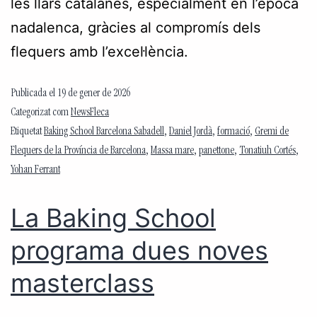
les llars catalanes, especialment en l’època
nadalenca, gràcies al compromís dels
flequers amb l’excel·lència.
Publicada el
19 de gener de 2026
Categorizat com
NewsFleca
Etiquetat
Baking School Barcelona Sabadell
,
Daniel Jordà
,
formació
,
Gremi de
Flequers de la Província de Barcelona
,
Massa mare
,
panettone
,
Tonatiuh Cortés
,
Yohan Ferrant
La Baking School
programa dues noves
masterclass