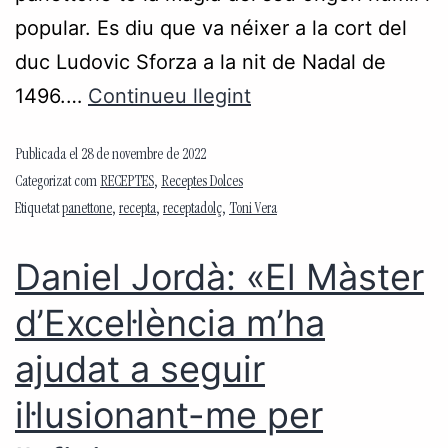
popular. Es diu que va néixer a la cort del
duc Ludovic Sforza a la nit de Nadal de
1496.…
Continueu llegint
Publicada el
28 de novembre de 2022
Categorizat com
RECEPTES
,
Receptes Dolces
Etiquetat
panettone
,
recepta
,
receptadolç
,
Toni Vera
Daniel Jordà: «El Màster
d’Excel·lència m’ha
ajudat a seguir
il·lusionant-me per