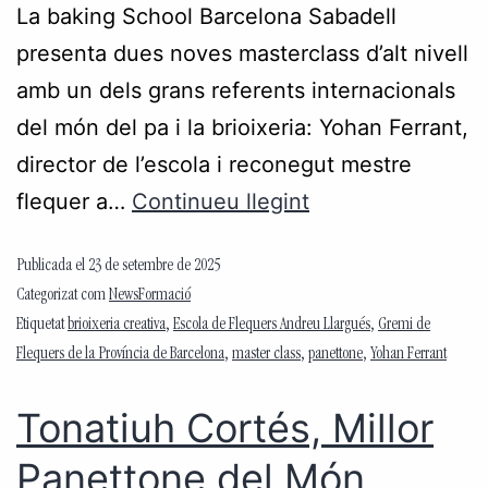
La baking School Barcelona Sabadell
presenta dues noves masterclass d’alt nivell
amb un dels grans referents internacionals
del món del pa i la brioixeria: Yohan Ferrant,
director de l’escola i reconegut mestre
flequer a…
Continueu llegint
Publicada el
23 de setembre de 2025
Categorizat com
NewsFormació
Etiquetat
brioixeria creativa
,
Escola de Flequers Andreu Llargués
,
Gremi de
Flequers de la Província de Barcelona
,
master class
,
panettone
,
Yohan Ferrant
Tonatiuh Cortés, Millor
Panettone del Món