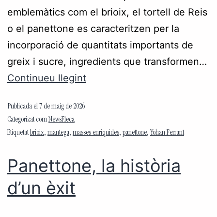
emblemàtics com el brioix, el tortell de Reis
o el panettone es caracteritzen per la
incorporació de quantitats importants de
greix i sucre, ingredients que transformen…
Continueu llegint
Publicada el
7 de maig de 2026
Categorizat com
NewsFleca
Etiquetat
brioix
,
mantega
,
masses enriquides
,
panettone
,
Yohan Ferrant
Panettone, la història
d’un èxit