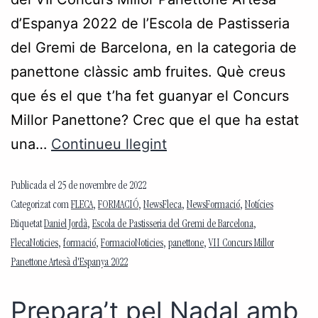
d’Espanya 2022 de l’Escola de Pastisseria
del Gremi de Barcelona, en la categoria de
panettone clàssic amb fruites. Què creus
que és el que t’ha fet guanyar el Concurs
Millor Panettone? Crec que el que ha estat
una…
Continueu llegint
Publicada el
25 de novembre de 2022
Categorizat com
FLECA
,
FORMACIÓ
,
NewsFleca
,
NewsFormació
,
Notícies
Etiquetat
Daniel Jordà
,
Escola de Pastisseria del Gremi de Barcelona
,
FlecaNoticies
,
formació
,
FormacioNoticies
,
panettone
,
VII Concurs Millor
Panettone Artesà d'Espanya 2022
Prepara’t pel Nadal amb