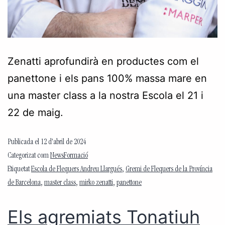
Zenatti aprofundirà en productes com el
panettone i els pans 100% massa mare en
una master class a la nostra Escola el 21 i
22 de maig.
Publicada el
12 d'abril de 2024
Categorizat com
NewsFormació
Etiquetat
Escola de Flequers Andreu Llargués
,
Gremi de Flequers de la Província
de Barcelona
,
master class
,
mirko zenatti
,
panettone
Els agremiats Tonatiuh