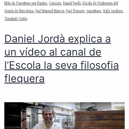
Món de Panettone per Equips
,
Concurs
,
Daniel Jordà
,
Escola de Pastisseria del
Gremi de Barcelona
,
José Manuel Marcos
,
José Romero
,
panettone
,
Rafa Aguilera
,
Tonatiuh Cortés
Daniel Jordà explica a
un vídeo al canal de
l’Escola la seva filosofia
flequera