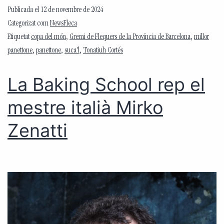
Publicada el
12 de novembre de 2024
Categorizat com
NewsFleca
Etiquetat
copa del món
,
Gremi de Flequers de la Província de Barcelona
,
millor
panettone
,
panettone
,
suca'l
,
Tonatiuh Cortés
La Baking School rep el
mestre italià Mirko
Zenatti