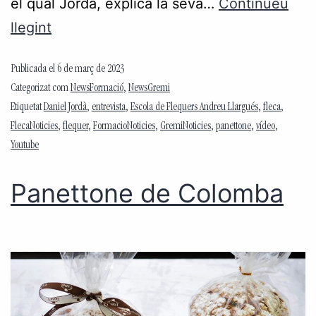
el qual Jordà, explica la seva…
Continueu
llegint
Publicada el
6 de març de 2023
Categorizat com
NewsFormació
,
NewsGremi
Etiquetat
Daniel Jordà
,
entrevista
,
Escola de Flequers Andreu Llargués
,
fleca
,
FlecaNoticies
,
flequer
,
FormacioNoticies
,
GremiNoticies
,
panettone
,
vídeo
,
Youtube
Panettone de Colomba