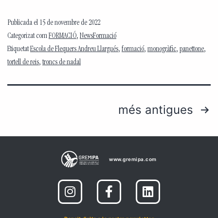
Publicada el
15 de novembre de 2022
Categorizat com
FORMACIÓ
,
NewsFormació
Etiquetat
Escola de Flequers Andreu Llargués
,
formació
,
monogràfic
,
panettone
,
tortell de reis
,
troncs de nadal
més antigues
www.gremipa.com