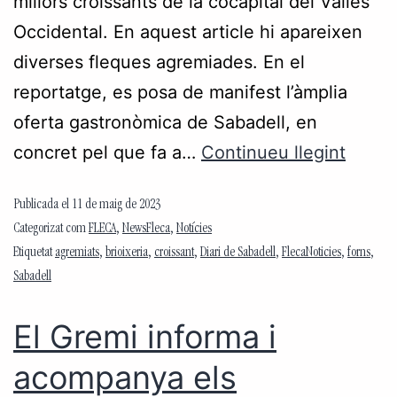
millors croissants de la cocapital del Vallès
Occidental. En aquest article hi apareixen
diverses fleques agremiades. En el
reportatge, es posa de manifest l’àmplia
oferta gastronòmica de Sabadell, en
concret pel que fa a…
Continueu llegint
Publicada el
11 de maig de 2023
Categorizat com
FLECA
,
NewsFleca
,
Notícies
Etiquetat
agremiats
,
brioixeria
,
croissant
,
Diari de Sabadell
,
FlecaNoticies
,
forns
,
Sabadell
El Gremi informa i
acompanya els