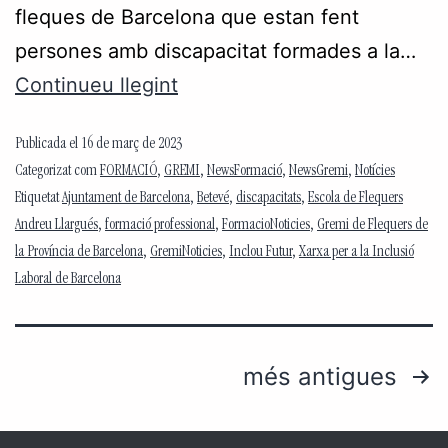
fleques de Barcelona que estan fent
persones amb discapacitat formades a la…
Continueu llegint
Publicada el
16 de març de 2023
Categorizat com
FORMACIÓ
,
GREMI
,
NewsFormació
,
NewsGremi
,
Notícies
Etiquetat
Ajuntament de Barcelona
,
Betevé
,
discapacitats
,
Escola de Flequers
Andreu Llargués
,
formació professional
,
FormacioNoticies
,
Gremi de Flequers de
la Província de Barcelona
,
GremiNoticies
,
Inclou Futur
,
Xarxa per a la Inclusió
Laboral de Barcelona
més antigues