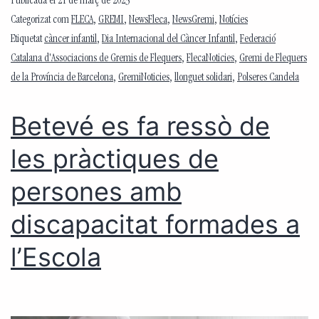
Publicada el
21 de març de 2023
Categorizat com
FLECA
,
GREMI
,
NewsFleca
,
NewsGremi
,
Notícies
Etiquetat
càncer infantil
,
Dia Internacional del Càncer Infantil
,
Federació
Catalana d'Associacions de Gremis de Flequers
,
FlecaNoticies
,
Gremi de Flequers
de la Província de Barcelona
,
GremiNoticies
,
llonguet solidari
,
Polseres Candela
Betevé es fa ressò de
les pràctiques de
persones amb
discapacitat formades a
l’Escola