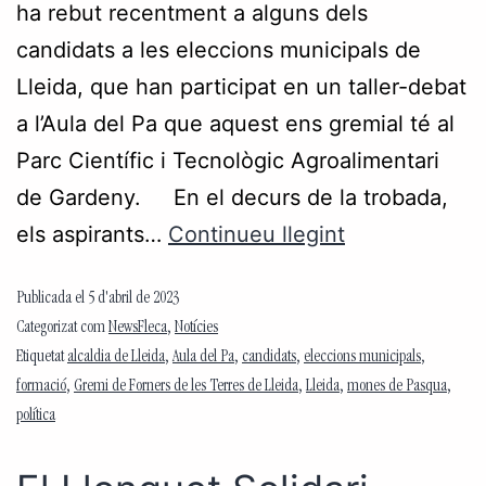
ha rebut recentment a alguns dels
candidats a les eleccions municipals de
Lleida, que han participat en un taller-debat
a l’Aula del Pa que aquest ens gremial té al
Parc Científic i Tecnològic Agroalimentari
de Gardeny. En el decurs de la trobada,
els aspirants…
Continueu llegint
Publicada el
5 d'abril de 2023
Categorizat com
NewsFleca
,
Notícies
Etiquetat
alcaldia de Lleida
,
Aula del Pa
,
candidats
,
eleccions municipals
,
formació
,
Gremi de Forners de les Terres de Lleida
,
Lleida
,
mones de Pasqua
,
política