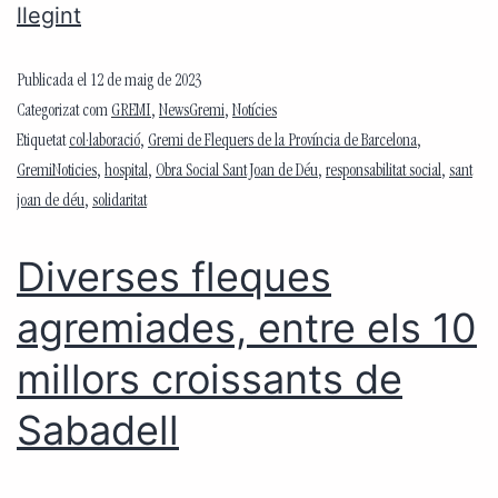
llegint
Publicada el
12 de maig de 2023
Categorizat com
GREMI
,
NewsGremi
,
Notícies
Etiquetat
col·laboració
,
Gremi de Flequers de la Província de Barcelona
,
GremiNoticies
,
hospital
,
Obra Social Sant Joan de Déu
,
responsabilitat social
,
sant
joan de déu
,
solidaritat
Diverses fleques
agremiades, entre els 10
millors croissants de
Sabadell