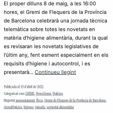
El proper dilluns 8 de maig, a les 16:00
hores, el Gremi de Flequers de la Província
de Barcelona celebrarà una jornada tècnica
telemàtica sobre totes les novetats en
matèria d’higiene alimentària, durant la qual
es revisaran les novetats legislatives de
l’últim any, fent esment especialment en els
requisits d’higiene i autocontrol, i es
presentarà…
Continueu llegint
Publicada el
19 d'abril de 2023
Categorizat com
GREMI
,
NewsGremi
,
Notícies
Etiquetat
assessorament
,
fleca
,
Gremi de Flequers de la Província de Barcelona
,
GremiNoticies
,
higiene
,
jornada
,
seguretat alimentària