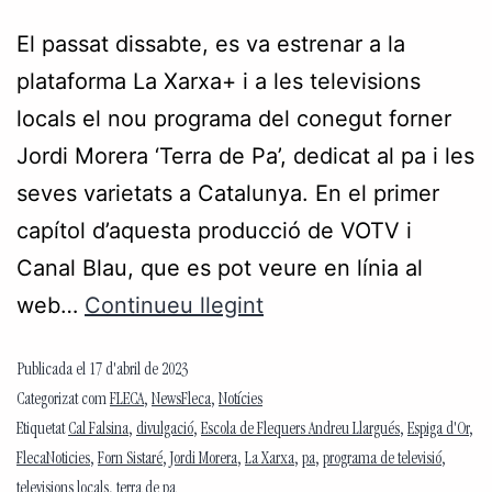
El passat dissabte, es va estrenar a la
plataforma La Xarxa+ i a les televisions
locals el nou programa del conegut forner
Jordi Morera ‘Terra de Pa’, dedicat al pa i les
seves varietats a Catalunya. En el primer
capítol d’aquesta producció de VOTV i
Canal Blau, que es pot veure en línia al
web…
Continueu llegint
Publicada el
17 d'abril de 2023
Categorizat com
FLECA
,
NewsFleca
,
Notícies
Etiquetat
Cal Falsina
,
divulgació
,
Escola de Flequers Andreu Llargués
,
Espiga d'Or
,
FlecaNoticies
,
Forn Sistaré
,
Jordi Morera
,
La Xarxa
,
pa
,
programa de televisió
,
televisions locals
,
terra de pa