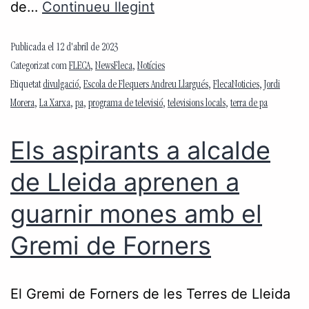
de…
Continueu llegint
Publicada el
12 d'abril de 2023
Categorizat com
FLECA
,
NewsFleca
,
Notícies
Etiquetat
divulgació
,
Escola de Flequers Andreu Llargués
,
FlecaNoticies
,
Jordi
Morera
,
La Xarxa
,
pa
,
programa de televisió
,
televisions locals
,
terra de pa
Els aspirants a alcalde
de Lleida aprenen a
guarnir mones amb el
Gremi de Forners
El Gremi de Forners de les Terres de Lleida