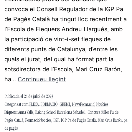
convoca el Consell Regulador de la IGP Pa
de Pagès Català ha tingut lloc recentment a
l’Escola de Flequers Andreu Llargués, amb
la participació de vint-i-set fleques de
diferents punts de Catalunya, d’entre les
quals el jurat, del qual ha format part la
sotsdirectora de l’Escola, Mari Cruz Barón,
ha…
Continueu llegint
Publicada el
24 de juliol de 2023
Categorizat com
FLECA
,
FORMACIÓ
,
GREMI
,
NewsFormació
,
Notícies
Etiquetat
Anna Valls
,
Baking School Barcelona Sabadell
,
Concurs Millor Pa de
Pagès Català
,
FormacioNoticies
,
IGP
,
IGP Pa de Pagès Català
,
Mari Cruz Barón
,
pa
de pagès