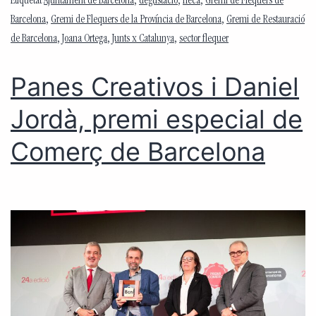
Etiquetat
Ajuntament de Barcelona
,
degustació
,
fleca
,
Gremi de Flequers de
Barcelona
,
Gremi de Flequers de la Província de Barcelona
,
Gremi de Restauració
de Barcelona
,
Joana Ortega
,
Junts x Catalunya
,
sector flequer
Panes Creativos i Daniel
Jordà, premi especial de
Comerç de Barcelona