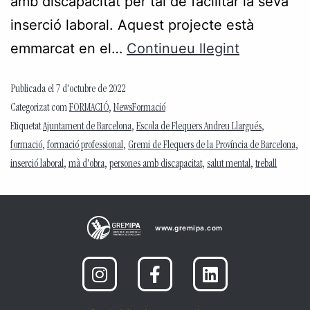
amb discapacitat per tal de facilitar la seva
inserció laboral. Aquest projecte està
emmarcat en el…
Continueu llegint
Publicada el
7 d'octubre de 2022
Categorizat com
FORMACIÓ
,
NewsFormació
Etiquetat
Ajuntament de Barcelona
,
Escola de Flequers Andreu Llargués
,
formació
,
formació professional
,
Gremi de Flequers de la Província de Barcelona
,
inserció laboral
,
mà d'obra
,
persones amb discapacitat
,
salut mental
,
treball
www.gremipa.com