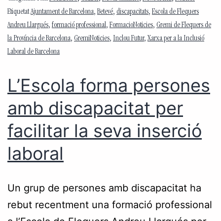
Etiquetat
Ajuntament de Barcelona
,
Betevé
,
discapacitats
,
Escola de Flequers
Andreu Llargués
,
formació professional
,
FormacioNoticies
,
Gremi de Flequers de
la Província de Barcelona
,
GremiNoticies
,
Inclou Futur
,
Xarxa per a la Inclusió
Laboral de Barcelona
L’Escola forma persones
amb discapacitat per
facilitar la seva inserció
laboral
Un grup de persones amb discapacitat ha
rebut recentment una formació professional