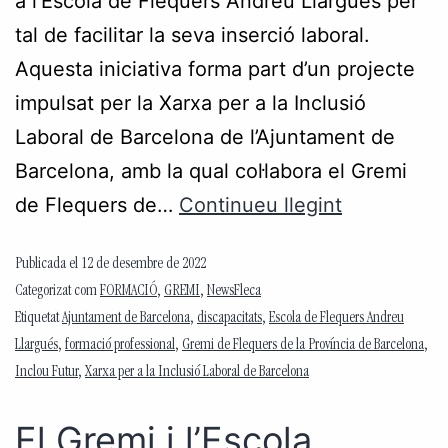
a l’Escola de Flequers Andreu Llargués per
tal de facilitar la seva inserció laboral.
Aquesta iniciativa forma part d’un projecte
impulsat per la Xarxa per a la Inclusió
Laboral de Barcelona de l’Ajuntament de
Barcelona, amb la qual col·labora el Gremi
de Flequers de…
Continueu llegint
Publicada el
12 de desembre de 2022
Categorizat com
FORMACIÓ
,
GREMI
,
NewsFleca
Etiquetat
Ajuntament de Barcelona
,
discapacitats
,
Escola de Flequers Andreu
Llargués
,
formació professional
,
Gremi de Flequers de la Província de Barcelona
,
Inclou Futur
,
Xarxa per a la Inclusió Laboral de Barcelona
El Gremi i l’Escola