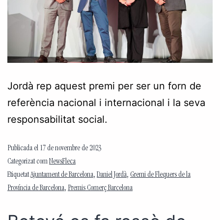
Jordà rep aquest premi per ser un forn de
referència nacional i internacional i la seva
responsabilitat social.
Publicada el
17 de novembre de 2023
Categorizat com
NewsFleca
Etiquetat
Ajuntament de Barcelona
,
Daniel Jordà
,
Gremi de Flequers de la
Província de Barcelona
,
Premis Comerç Barcelona