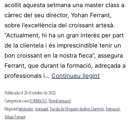
acollit aquesta setmana una master class a
càrrec del seu director, Yohan Ferrant,
sobre l’excel·lència del croissant artesà.
“Actualment, hi ha un gran interès per part
de la clientela i és imprescindible tenir un
bon croissant en la nostra fleca”, assegura
Ferrant, que durant la formació, adreçada a
professionals i…
Continueu llegint
Publicada el
26 d'octubre de 2022
Categorizat com
FORMACIÓ
,
NewsFormació
Etiquetat
brioixeria
,
croissant
,
Escola de Flequers Andreu Llargués
,
formació
,
Yohan Ferrant