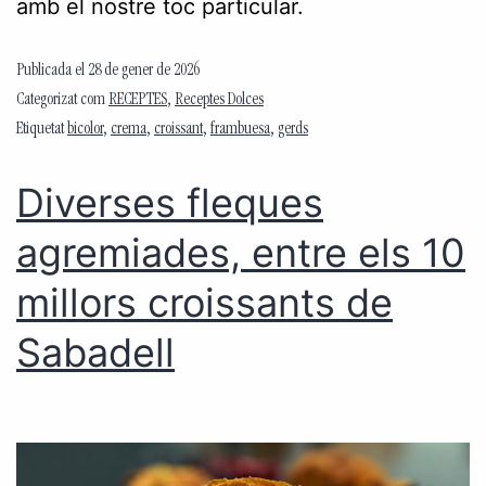
amb el nostre toc particular.
Publicada el
28 de gener de 2026
Categorizat com
RECEPTES
,
Receptes Dolces
Etiquetat
bicolor
,
crema
,
croissant
,
frambuesa
,
gerds
Diverses fleques
agremiades, entre els 10
millors croissants de
Sabadell