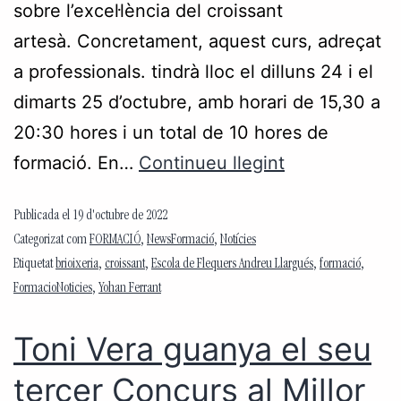
sobre l’excel·lència del croissant
artesà. Concretament, aquest curs, adreçat
a professionals. tindrà lloc el dilluns 24 i el
dimarts 25 d’octubre, amb horari de 15,30 a
20:30 hores i un total de 10 hores de
formació. En…
Continueu llegint
Publicada el
19 d'octubre de 2022
Categorizat com
FORMACIÓ
,
NewsFormació
,
Notícies
Etiquetat
brioixeria
,
croissant
,
Escola de Flequers Andreu Llargués
,
formació
,
FormacioNoticies
,
Yohan Ferrant
Toni Vera guanya el seu
tercer Concurs al Millor