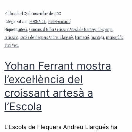
Publicada el
23 de novembre de 2022
Categorizat com
FORMACIÓ
,
NewsFormació
Etiquetat
artesà
,
Concurs al Millor Croissant Artesà de Mantega d'Espanya
,
croissant
,
Escola de Flequers Andreu Llargués
,
formació
,
mantega
,
monogràfic
,
Toni Vera
Yohan Ferrant mostra
l’excel·lència del
croissant artesà a
l’Escola
L’Escola de Flequers Andreu Llargués ha