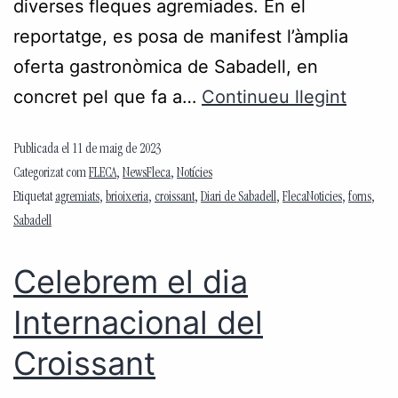
diverses fleques agremiades. En el
reportatge, es posa de manifest l’àmplia
oferta gastronòmica de Sabadell, en
concret pel que fa a…
Continueu llegint
Publicada el
11 de maig de 2023
Categorizat com
FLECA
,
NewsFleca
,
Notícies
Etiquetat
agremiats
,
brioixeria
,
croissant
,
Diari de Sabadell
,
FlecaNoticies
,
forns
,
Sabadell
Celebrem el dia
Internacional del
Croissant