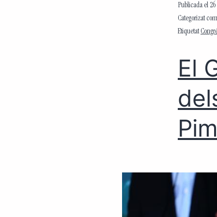
Publicada el
26
Categorizat co
Etiquetat
Congré
El 
del
Pi