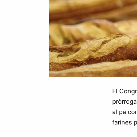
El Congr
pròrroga
al pa co
farines p