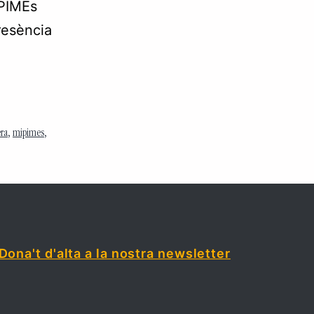
IPIMEs
resència
era
,
mipimes
,
Dona't d'alta a la nostra newsletter