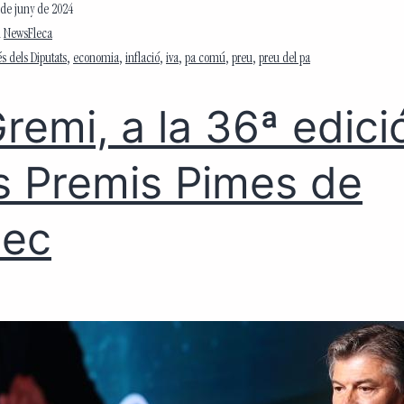
 de juny de 2024
m
NewsFleca
s dels Diputats
,
economia
,
inflació
,
iva
,
pa comú
,
preu
,
preu del pa
Gremi, a la 36ª edici
s Premis Pimes de
mec