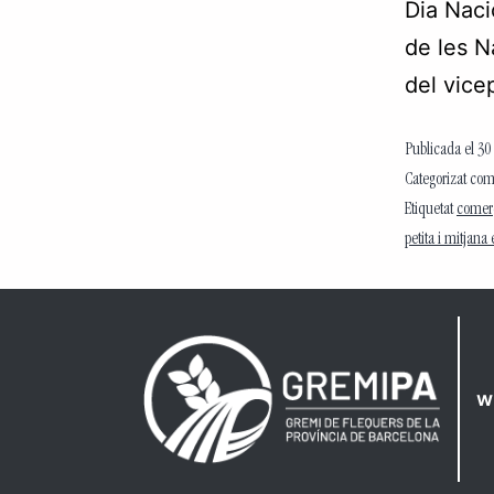
Dia Naci
de les N
del vice
Publicada el
30
Categorizat co
Etiquetat
comer
petita i mitjan
w