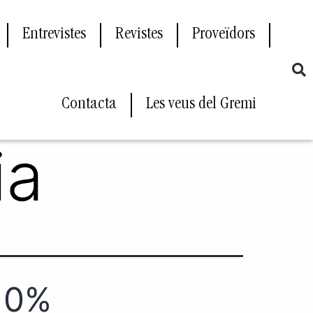
Entrevistes
Revistes
Proveïdors
Contacta
Les veus del Gremi
ia
l 0%