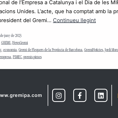
onal de l’Empresa a Catalunya i el Dia de les M
acions Unides. L’acte, que ha comptat amb la p
president del Gremi…
Continueu llegint
 de juny de 2023
m
GREMI
,
NewsGremi
ç
,
economia
,
Gremi de Flequers de la Província de Barcelona
,
GremiNoticies
,
Jordi Mor
a empresa
,
PIMEC
,
premis pimes
ww.gremipa.com