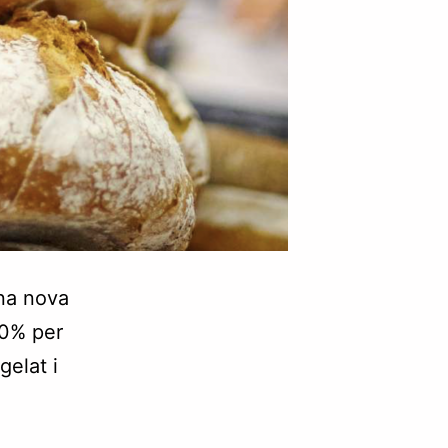
na nova
 0% per
elat i