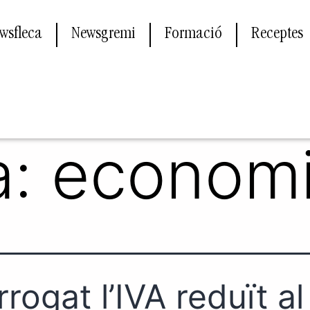
wsfleca
Newsgremi
Formació
Receptes
a:
econom
rrogat l’IVA reduït a