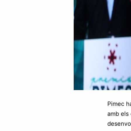
Pimec ha
amb els q
desenvol