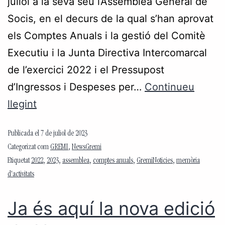
juliol a la seva seu l’Assemblea General de
Socis, en el decurs de la qual s’han aprovat
els Comptes Anuals i la gestió del Comitè
Executiu i la Junta Directiva Intercomarcal
de l’exercici 2022 i el Pressupost
d’Ingressos i Despeses per…
Continueu
llegint
Publicada el
7 de juliol de 2023
Categorizat com
GREMI
,
NewsGremi
Etiquetat
2022
,
2023
,
assemblea
,
comptes anuals
,
GremiNoticies
,
memòria
d'activitats
Ja és aquí la nova edició