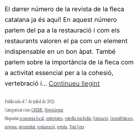
El darrer número de la revista de la fleca
catalana ja és aquí! En aquest número
parlem del pa a la restauració i com els
restaurants valoren el pa com un element
indispensable en un bon àpat. També
parlem sobre la importància de la fleca com
a activitat essencial per a la cohesió,
vertebració i…
Continueu llegint
Publicada el
7 de juliol de 2023
Categorizat com
GREMI
,
NewsGremi
Etiquetat
economia local
,
entrevistes
,
estrella michelin
,
formació
,
GremiNoticies
,
newspa
,
proximitat
,
restauració
,
revista
,
Toni Vera