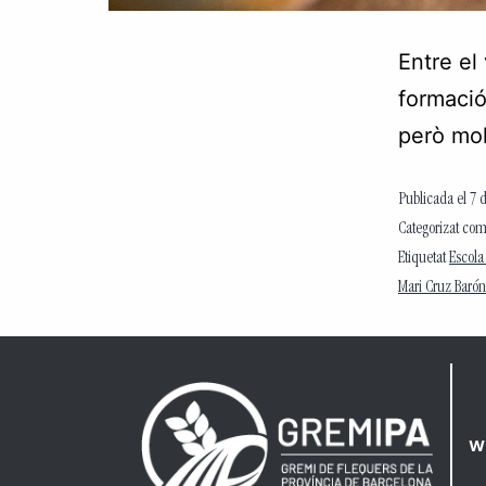
Entre el 
formació
però mol
Publicada el
7 
Categorizat co
Etiquetat
Escola
Mari Cruz Barón
w