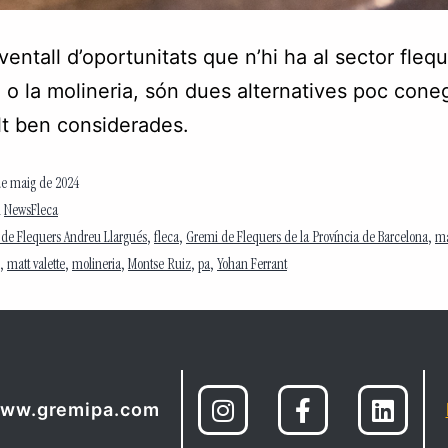
ventall d’oportunitats que n’hi ha al sector flequ
 o la molineria, són dues alternatives poc con
t ben considerades.
de maig de 2024
m
NewsFleca
 de Flequers Andreu Llargués
,
fleca
,
Gremi de Flequers de la Província de Barcelona
,
ma
,
matt valette
,
molineria
,
Montse Ruiz
,
pa
,
Yohan Ferrant
ww.gremipa.com