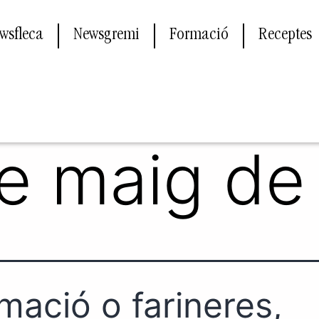
wsfleca
Newsgremi
Formació
Receptes
e maig de
mació o farineres,