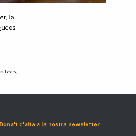
er, la
egudes
nel cortes
,
Dona't d'alta a la nostra newsletter