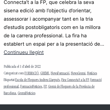
Connecta’t a la FP, que celebra la seva
sisena edició amb l’objectiu d’orientar,
assessorar i acompanyar tant en la tria
d’estudis postobligatoris com en la millora
de la carrera professional. La fira ha
establert un espai per a la presentació de…
Continueu llegint
Publicada el
1 d'abril de 2022
Categorizat com
FORMACIÓ
,
GREMI
,
NewsFormació
,
NewsGremi
,
Notícies
Etiquetat
Escola de Flequers Andreu Llargués
,
Fira Connecta't a la FP
,
formació
professional
,
FormacioNoticies
,
FP
,
Gremi de Flequers de la Província de
Barcelona
,
GremiNoticies