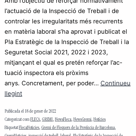
Amb l’objectiu de reforçar normativament
l’actuació de la Inspecció de Treball i de
controlar les irregularitats més recurrents
en matèria laboral s’ha aprovat i publicat el
Pla Estratègic de la Inspecció de Treball i la
Seguretat Social 2021, 2022 i 2023,
mitjançant el qual es pretén reforçar l’ac-
tuació inspectora els pròxims
anys. Concretament, per poder…
Continueu
llegint
Publicada el
18 de gener de 2022
Categorizat com
FLECA
,
GREMI
,
NewsFleca
,
NewsGremi
,
Notícies
Etiquetat
FlecaNoticies
,
Gremi de Flequers de la Província de Barcelona
,