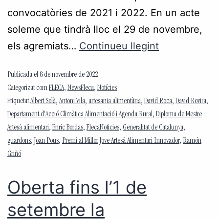
convocatòries de 2021 i 2022. En un acte
soleme que tindrà lloc el 29 de novembre,
els agremiats…
Continueu llegint
Publicada el
8 de novembre de 2022
Categorizat com
FLECA
,
NewsFleca
,
Notícies
Etiquetat
Albert Solà
,
Antoni Vila
,
artesania alimentària
,
David Roca
,
David Rovira
,
Departament d'Acció Climàtica Alimentació i Agenda Rural
,
Diploma de Mestre
Artesà alimentari
,
Enric Bordas
,
FlecaNoticies
,
Generalitat de Catalunya
,
guardons
,
Joan Pous
,
Premi al Millor Jove Artesà Alimentari Innovador
,
Ramón
Griñó
Oberta fins l’1 de
setembre la