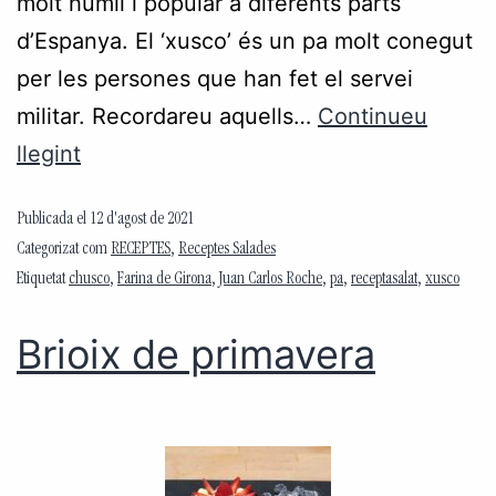
molt humil i popular a diferents parts
d’Espanya. El ‘xusco’ és un pa molt conegut
per les persones que han fet el servei
militar. Recordareu aquells…
Continueu
llegint
Publicada el
12 d'agost de 2021
Categorizat com
RECEPTES
,
Receptes Salades
Etiquetat
chusco
,
Farina de Girona
,
Juan Carlos Roche
,
pa
,
receptasalat
,
xusco
Brioix de primavera