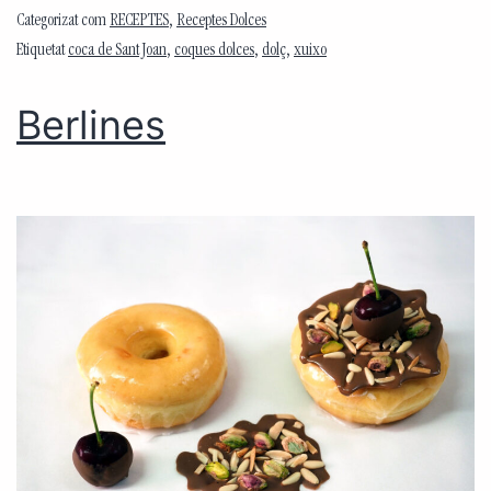
Categorizat com
RECEPTES
,
Receptes Dolces
Etiquetat
coca de Sant Joan
,
coques dolces
,
dolç
,
xuixo
Berlines