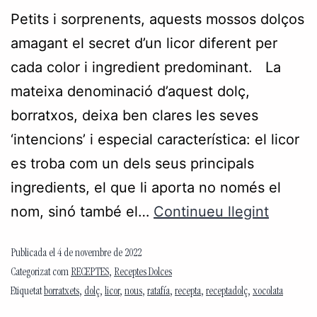
Petits i sorprenents, aquests mossos dolços
amagant el secret d’un licor diferent per
cada color i ingredient predominant. La
mateixa denominació d’aquest dolç,
borratxos, deixa ben clares les seves
‘intencions’ i especial característica: el licor
es troba com un dels seus principals
ingredients, el que li aporta no només el
nom, sinó també el…
Continueu llegint
Publicada el
4 de novembre de 2022
Categorizat com
RECEPTES
,
Receptes Dolces
Etiquetat
borratxets
,
dolç
,
licor
,
nous
,
ratafía
,
recepta
,
receptadolç
,
xocolata