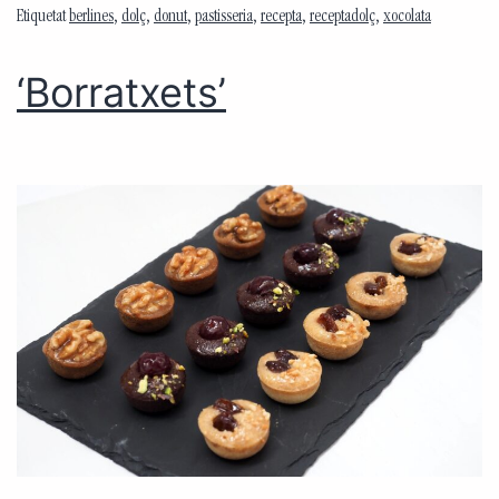
Etiquetat
berlines
,
dolç
,
donut
,
pastisseria
,
recepta
,
receptadolç
,
xocolata
‘Borratxets’