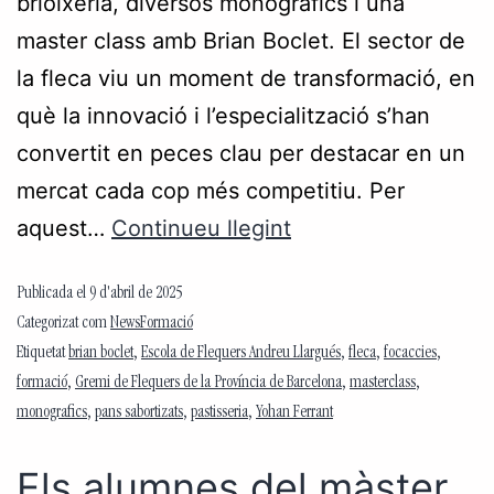
brioixeria, diversos monogràfics i una
master class amb Brian Boclet. El sector de
la fleca viu un moment de transformació, en
què la innovació i l’especialització s’han
convertit en peces clau per destacar en un
mercat cada cop més competitiu. Per
aquest…
Continueu llegint
Publicada el
9 d'abril de 2025
Categorizat com
NewsFormació
Etiquetat
brian boclet
,
Escola de Flequers Andreu Llargués
,
fleca
,
focaccies
,
formació
,
Gremi de Flequers de la Província de Barcelona
,
masterclass
,
monografics
,
pans sabortizats
,
pastisseria
,
Yohan Ferrant
Els alumnes del màster