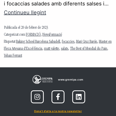
i focaccias salades amb diferents salses i…
Continueu llegint
Publicada el
20 de febrer de 2023
Categorizat com
FORMACIÓ
,
NewsFormació
Etiquetat
Baking School Barcelona Sabadell
,
focaccies
,
Mari Cruz Barón
,
Master en
Fleca Artesana d'Excel·lència
,
matt valette
,
salats
,
The Best of Mondial du Pain
,
Yohan Ferrant
www.gremipa.com
Dona't d'alta a la nostra newsletter