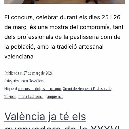
El concurs, celebrat durant els dies 25 i 26
de març, és una mostra del compromís, tant
dels professionals de la pastisseria com de
la població, amb la tradició artesanal
valenciana
Publicada el
27 de març de 2024
Categorizat com
NewsFleca
Etiquetat
concurs de dolços de pasqua
,
Gremi de Flequers i Pastissers de
València
,
mona tradicional
,
panquemao
València ja té els