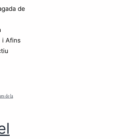
pagada de
a
 i Afins
tiu
rs de la
el