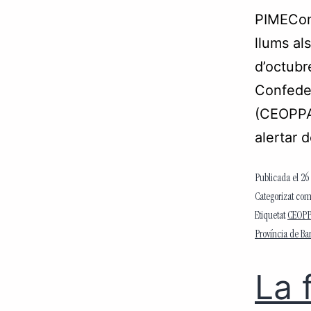
PIMECome
llums al
d’octubr
Confeder
(CEOPPAN
alertar 
Publicada el
26
Categorizat co
Etiquetat
CEOP
Província de Ba
La 