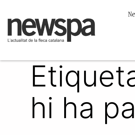
Ne
Etiquet
hi ha p