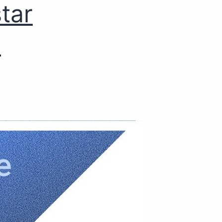
tar
e