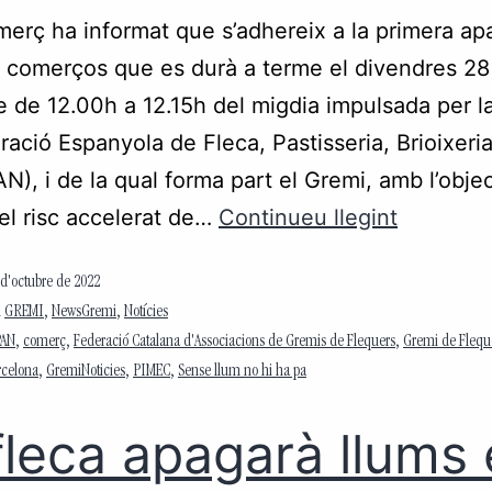
rç ha informat que s’adhereix a la primera a
s comerços que es durà a terme el divendres 28
e de 12.00h a 12.15h del migdia impulsada per l
ació Espanyola de Fleca, Pastisseria, Brioixeria
), i de la qual forma part el Gremi, amb l’objec
del risc accelerat de…
Continueu llegint
 d'octubre de 2022
m
GREMI
,
NewsGremi
,
Notícies
PAN
,
comerç
,
Federació Catalana d'Associacions de Gremis de Flequers
,
Gremi de Fleque
rcelona
,
GremiNoticies
,
PIMEC
,
Sense llum no hi ha pa
fleca apagarà llums 