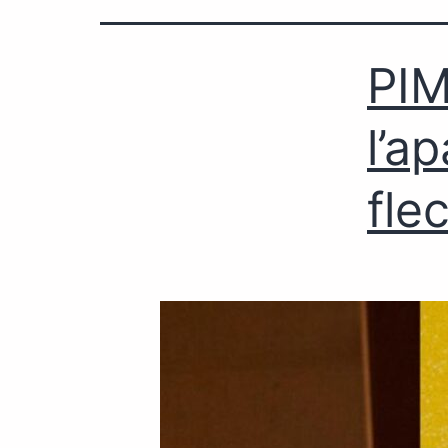
PIM
l’a
fle