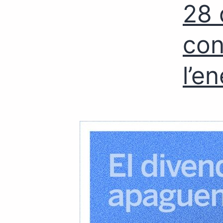
28 
con
l’e