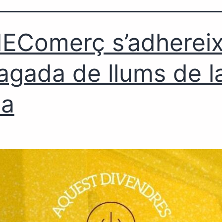
EComerç s’adhereix
pagada de llums de l
ca