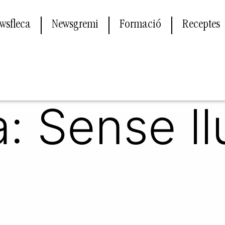
wsfleca
Newsgremi
Formació
Receptes
a:
Sense l
a