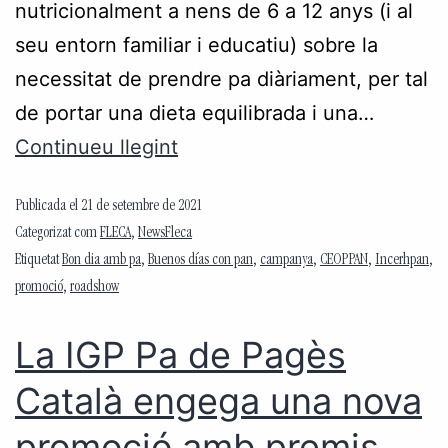
nutricionalment a nens de 6 a 12 anys (i al
seu entorn familiar i educatiu) sobre la
necessitat de prendre pa diàriament, per tal
de portar una dieta equilibrada i una…
Continueu llegint
Publicada el
21 de setembre de 2021
Categorizat com
FLECA
,
NewsFleca
Etiquetat
Bon dia amb pa
,
Buenos días con pan
,
campanya
,
CEOPPAN
,
Incerhpan
,
promoció
,
roadshow
La IGP Pa de Pagès
Català engega una nova
promoció amb premis