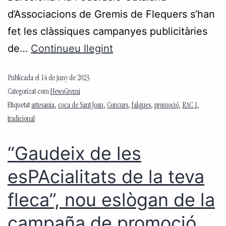
d’Associacions de Gremis de Flequers s’han
fet les clàssiques campanyes publicitàries
de…
Continueu llegint
Publicada el
14 de juny de 2023
Categorizat com
NewsGremi
Etiquetat
artesania
,
coca de Sant Joan
,
Concurs
,
falques
,
promoció
,
RAC 1
,
tradicional
“Gaudeix de les
esPAcialitats de la teva
fleca”, nou eslògan de la
campaña de promoció