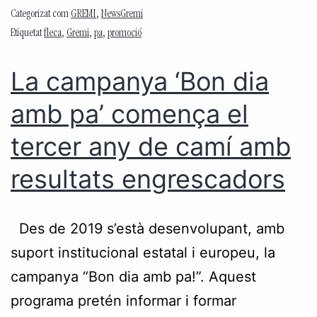
Categorizat com
GREMI
,
NewsGremi
Etiquetat
fleca
,
Gremi
,
pa
,
promoció
La campanya ‘Bon dia
amb pa’ comença el
tercer any de camí amb
resultats engrescadors
Des de 2019 s’està desenvolupant, amb
suport institucional estatal i europeu, la
campanya “Bon dia amb pa!”. Aquest
programa pretén informar i formar