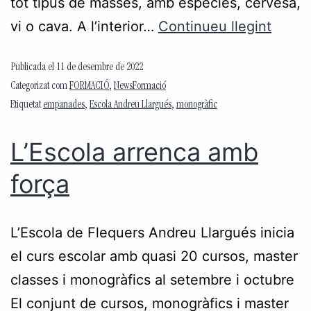
tot tipus de masses, amb espècies, cervesa,
vi o cava. A l’interior…
Continueu llegint
Publicada el
11 de desembre de 2022
Categorizat com
FORMACIÓ
,
NewsFormació
Etiquetat
empanades
,
Escola Andreu Llargués
,
monogràfic
L’Escola arrenca amb
força
L’Escola de Flequers Andreu Llargués inicia
el curs escolar amb quasi 20 cursos, master
classes i monogràfics al setembre i octubre
El conjunt de cursos, monogràfics i master