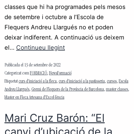
classes que hi ha programades pels mesos
de setembre i octubre a l’Escola de
Flequers Andreu Llargués no et poden
deixar indiferent. A continuació us deixem
el…
Continueu llegint
Publicada el
13 de setembre de 2022
Categorizat com
FORMACIÓ
,
NewsFormació
Etiquetat
curs d'iniciació a la fleca
,
curs d'iniciació a la pastisseria
,
cursos
,
Escola
Andreu Llargués
,
Gremi de Flequers de la Província de Barcelona
,
master classes
,
Master en Fleca Artesana d'Excel·lència
Mari Cruz Barón: “El
canvi d’ubicació de la