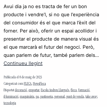
Avui dia ja no es tracta de fer un bon
producte i vendre’l, si no que l’experiència
del consumidor és el que marca l’èxit del
forner. Per això, oferir un espai acollidor i
presentar el producte de manera visual és
el que marcarà el futur del negoci. Però,
quan parlem de futur, també parlem dels…
Continueu llegint
Publicada el
8 de maig de 2023
Categorizat com
FLECA
,
NewsFleca
Etiquetat
decoració
,
emportar
,
Escola Andreu Llargués
,
fleca
,
formació
,
il·luminació
,
maquinària
,
pa
,
pastisseria
,
personal
,
punt de venda
,
take away
,
tecnologia